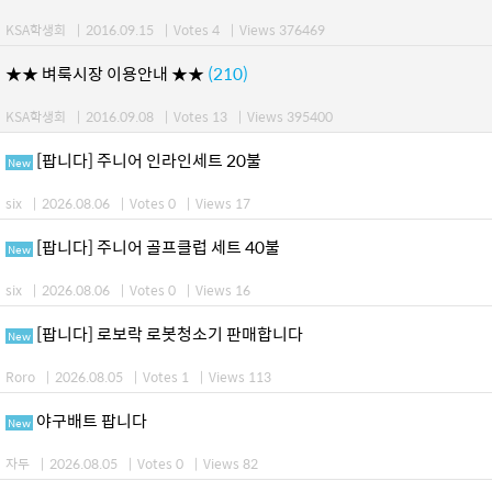
KSA학생회
|
2016.09.15
|
Votes 4
|
Views 376469
★★ 벼룩시장 이용안내 ★★
(210)
KSA학생회
|
2016.09.08
|
Votes 13
|
Views 395400
[팝니다] 주니어 인라인세트 20불
New
six
|
2026.08.06
|
Votes 0
|
Views 17
[팝니다] 주니어 골프클럽 세트 40불
New
six
|
2026.08.06
|
Votes 0
|
Views 16
[팝니다] 로보락 로봇청소기 판매합니다
New
Roro
|
2026.08.05
|
Votes 1
|
Views 113
야구배트 팝니다
New
자두
|
2026.08.05
|
Votes 0
|
Views 82