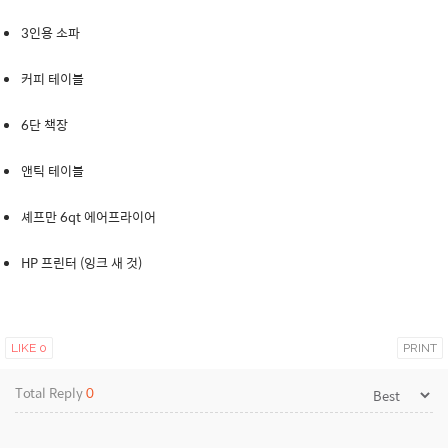
3인용 소파
커피 테이블
6단 책장
앤틱 테이블
셰프만 6qt 에어프라이어
HP 프린터 (잉크 새 것)
LIKE
0
PRINT
Total Reply
0