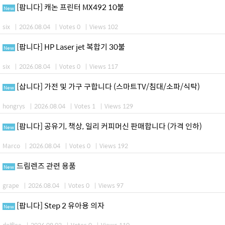
[팝니다] 캐논 프린터 MX492 10불
New
six
|
2026.08.04
|
Votes 0
|
Views 102
[팝니다] HP Laser jet 복합기 30불
New
six
|
2026.08.04
|
Votes 0
|
Views 117
[삽니다] 가전 및 가구 구합니다 (스마트TV/침대/소파/식탁)
New
hongrys
|
2026.08.04
|
Votes 1
|
Views 129
[팝니다] 공유기, 책상, 일리 커피머신 판매합니다 (가격 인하)
New
Marco
|
2026.08.04
|
Votes 0
|
Views 192
드림렌즈 관련 용품
New
grape
|
2026.08.04
|
Votes 0
|
Views 97
[팝니다] Step 2 유아용 의자
New