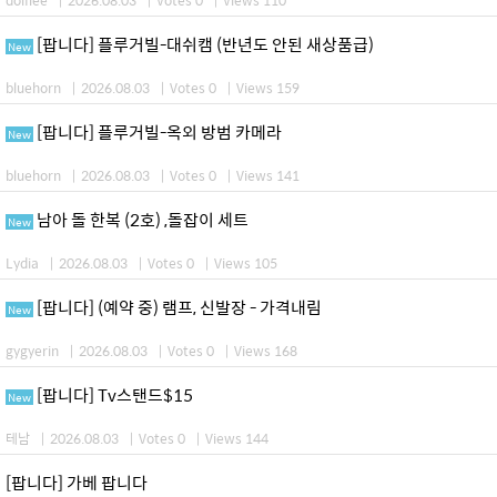
dolflee
|
2026.08.03
|
Votes 0
|
Views 110
[팝니다] 플루거빌-대쉬캠 (반년도 안된 새상품급)
New
bluehorn
|
2026.08.03
|
Votes 0
|
Views 159
[팝니다] 플루거빌-옥외 방범 카메라
New
bluehorn
|
2026.08.03
|
Votes 0
|
Views 141
남아 돌 한복 (2호) ,돌잡이 세트
New
Lydia
|
2026.08.03
|
Votes 0
|
Views 105
[팝니다] (예약 중) 램프, 신발장 - 가격내림
New
gygyerin
|
2026.08.03
|
Votes 0
|
Views 168
[팝니다] Tv스탠드$15
New
테남
|
2026.08.03
|
Votes 0
|
Views 144
[팝니다] 가베 팝니다