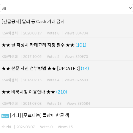
[긴급공지] 달러 등 Cash 거래 금지
KSA학생회
|
2020.03.19
|
Votes 8
|
Views 334934
★★ 글 작성시 카테고리 지정 필수 ★★
(101)
KSA학생회
|
2017.10.05
|
Votes 5
|
Views 350970
★★ 본문 사진 첨부방법 ★★ [UPDATED]
(14)
KSA학생회
|
2016.09.15
|
Votes 4
|
Views 376683
★★ 벼룩시장 이용안내 ★★
(210)
KSA학생회
|
2016.09.08
|
Votes 13
|
Views 395584
[기타] [무료나눔] 돌잡이 한글 책
New
zhizhi
|
2026.08.07
|
Votes 0
|
Views 15