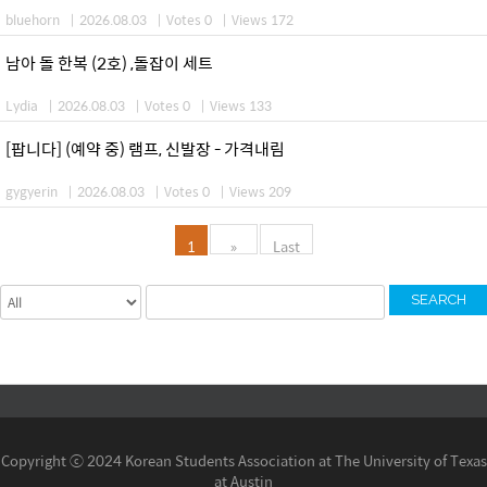
bluehorn
|
2026.08.03
|
Votes 0
|
Views 172
남아 돌 한복 (2호) ,돌잡이 세트
Lydia
|
2026.08.03
|
Votes 0
|
Views 133
[팝니다] (예약 중) 램프, 신발장 - 가격내림
gygyerin
|
2026.08.03
|
Votes 0
|
Views 209
1
»
Last
SEARCH
Copyright ⓒ 2024 Korean Students Association at The University of Texas
at Austin