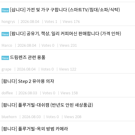
[삽니다] 가전 및 가구 구합니다 (스마트TV/침대/소파/식탁)
New
hongrys
|
2026.08.04
|
Votes 1
|
Views 176
[팝니다] 공유기, 책상, 일리 커피머신 판매합니다 (가격 인하)
New
Marco
|
2026.08.04
|
Votes 0
|
Views 231
드림렌즈 관련 용품
New
grape
|
2026.08.04
|
Votes 0
|
Views 122
[팝니다] Step 2 유아용 의자
dolflee
|
2026.08.03
|
Votes 0
|
Views 158
[팝니다] 플루거빌-대쉬캠 (반년도 안된 새상품급)
bluehorn
|
2026.08.03
|
Votes 0
|
Views 208
[팝니다] 플루거빌-옥외 방범 카메라