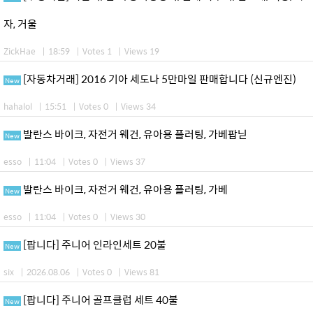
자, 거울
ZickHae
|
18:59
|
Votes 1
|
Views 19
[자동차거래] 2016 기아 세도나 5만마일 판매합니다 (신규엔진)
New
hahalol
|
15:51
|
Votes 0
|
Views 34
발란스 바이크, 자전거 웨건, 유아용 플러팅, 가베팝닏
New
esso
|
11:04
|
Votes 0
|
Views 37
발란스 바이크, 자전거 웨건, 유아용 플러팅, 가베
New
esso
|
11:04
|
Votes 0
|
Views 30
[팝니다] 주니어 인라인세트 20불
New
six
|
2026.08.06
|
Votes 0
|
Views 81
[팝니다] 주니어 골프클럽 세트 40불
New