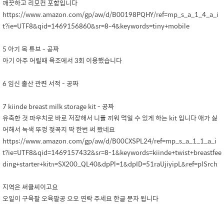
깨끗하고 리모컨 포함입니다
https://www.amazon.com/gp/aw/d/B00198PQHY/ref=mp_s_a_1_4_a_i
t?ie=UTF8&qid=1469156860&sr=8-4&keywords=tiny+mobile
5 아기 목 튜브 - 공짜
아기 아주 어릴때 욕조에서 3회 이용했습니다
6 임신 출산 관련 서적 - 공짜
7 kiinde breast milk storage kit - 공짜
유축한 것 파우치로 바로 저장해서 니플 끼워 먹일 수 있게 하는 kit 입니다 애가 싫
어해서 녹색 뚜껑 젖꼭지 딱 한번 써 봤네요
https://www.amazon.com/gp/aw/d/B00CXSPL24/ref=mp_s_a_1_1_a_i
t?ie=UTF8&qid=1469157432&sr=8-1&keywords=kiinde+twist+breastfee
ding+starter+kitπ=SX200_QL40&dpPl=1&dpID=51raUjiyipL&ref=plSrch
지역은 써클씨이고요
오일이 구육팔 오육팔공 으오 연락 주세요 한글 문자 됩니다