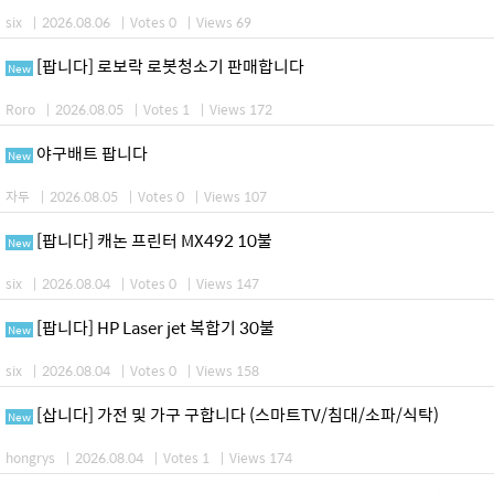
six
|
2026.08.06
|
Votes 0
|
Views 69
[팝니다] 로보락 로봇청소기 판매합니다
New
Roro
|
2026.08.05
|
Votes 1
|
Views 172
야구배트 팝니다
New
자두
|
2026.08.05
|
Votes 0
|
Views 107
[팝니다] 캐논 프린터 MX492 10불
New
six
|
2026.08.04
|
Votes 0
|
Views 147
[팝니다] HP Laser jet 복합기 30불
New
six
|
2026.08.04
|
Votes 0
|
Views 158
[삽니다] 가전 및 가구 구합니다 (스마트TV/침대/소파/식탁)
New
hongrys
|
2026.08.04
|
Votes 1
|
Views 174