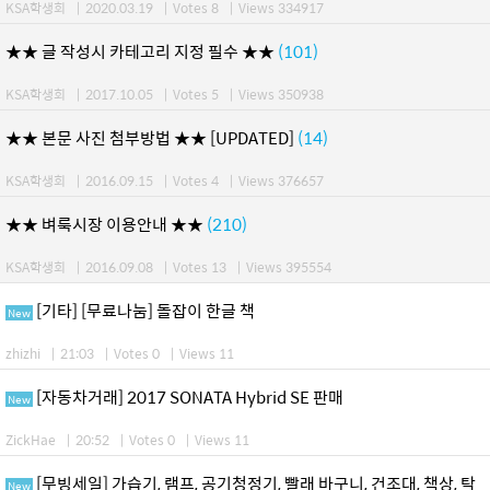
KSA학생회
|
2020.03.19
|
Votes 8
|
Views 334917
★★ 글 작성시 카테고리 지정 필수 ★★
(101)
KSA학생회
|
2017.10.05
|
Votes 5
|
Views 350938
★★ 본문 사진 첨부방법 ★★ [UPDATED]
(14)
KSA학생회
|
2016.09.15
|
Votes 4
|
Views 376657
★★ 벼룩시장 이용안내 ★★
(210)
KSA학생회
|
2016.09.08
|
Votes 13
|
Views 395554
[기타] [무료나눔] 돌잡이 한글 책
New
zhizhi
|
21:03
|
Votes 0
|
Views 11
[자동차거래] 2017 SONATA Hybrid SE 판매
New
ZickHae
|
20:52
|
Votes 0
|
Views 11
[무빙세일] 가습기, 램프, 공기청정기, 빨래 바구니, 건조대, 책상, 탁
New