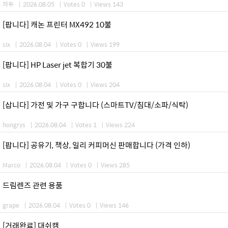
자두
|
2026.08.05
|
Votes 0
|
Views 143
[팝니다] 캐논 프린터 MX492 10불
six
|
2026.08.04
|
Votes 0
|
Views 199
[팝니다] HP Laser jet 복합기 30불
six
|
2026.08.04
|
Votes 0
|
Views 204
[삽니다] 가전 및 가구 구합니다 (스마트TV/침대/소파/식탁)
hongrys
|
2026.08.04
|
Votes 1
|
Views 224
[팝니다] 공유기, 책상, 일리 커피머신 판매합니다 (가격 인하)
Marco
|
2026.08.04
|
Votes 0
|
Views 285
드림렌즈 관련 용품
grape
|
2026.08.04
|
Votes 0
|
Views 146
[거래완료] 대쉬캠