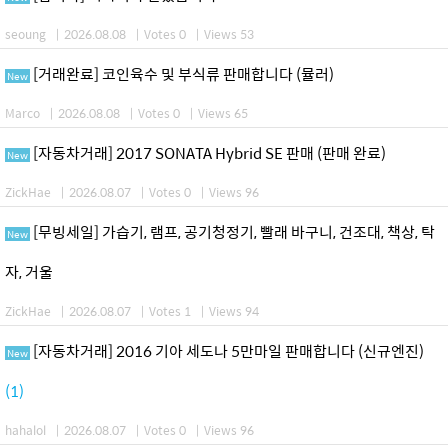
seoung
|
2026.08.08
|
Votes 0
|
Views 53
[거래완료] 코인육수 및 부식류 판매합니다 (뮬러)
New
Marco
|
2026.08.08
|
Votes 0
|
Views 65
[자동차거래] 2017 SONATA Hybrid SE 판매 (판매 완료)
New
ZickHae
|
2026.08.07
|
Votes 0
|
Views 96
[무빙세일] 가습기, 램프, 공기청정기, 빨래 바구니, 건조대, 책상, 탁
New
자, 거울
ZickHae
|
2026.08.07
|
Votes 1
|
Views 94
[자동차거래] 2016 기아 세도나 5만마일 판매합니다 (신규엔진)
New
(1)
hahalol
|
2026.08.07
|
Votes 0
|
Views 96