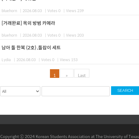
bluehorn
|
2026.08.03
|
Votes 0
|
Views 239
[거래완료] 옥외 방범 카메라
bluehorn
|
2026.08.03
|
Votes 0
|
Views 203
남아 돌 한복 (2호) ,돌잡이 세트
Lydia
|
2026.08.03
|
Votes 0
|
Views 153
1
»
Last
SEARCH
Copyright ⓒ 2024 Korean Students Association at The University of Texas