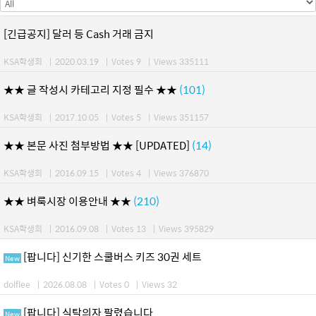
[긴급공지] 달러 등 Cash 거래 금지
KSA학생회
|
2020.03.19
|
Votes 9
|
Views 335111
★★ 글 작성시 카테고리 지정 필수 ★★
(101)
KSA학생회
|
2017.10.05
|
Votes 5
|
Views 351157
★★ 본문 사진 첨부방법 ★★ [UPDATED]
(14)
KSA학생회
|
2016.09.15
|
Votes 4
|
Views 376870
★★ 벼룩시장 이용안내 ★★
(210)
KSA학생회
|
2016.09.08
|
Votes 13
|
Views 395829
[팝니다] 신기한 스쿨버스 키즈 30권 세트
New
dolflee
|
2026.08.08
|
Votes 0
|
Views 32
[팝니다] 식탁의자 팔렸습니다
New