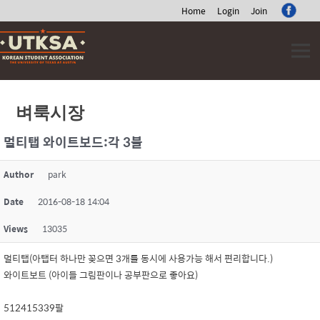
Home
Login
Join
Skip
to
content
벼룩시장
멀티탭 와이트보드:각 3불
Author
park
Date
2016-08-18 14:04
Views
13035
멀티탭(아탭터 하나만 꽂으면 3개를 동시에 사용가능 해서 편리합니다.)
와이트보트 (아이들 그림판이나 공부판으로 좋아요)
512415339팔