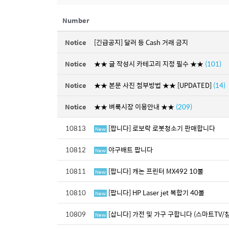
Number
Notice
[긴급공지] 달러 등 Cash 거래 금지
Notice
★★ 글 작성시 카테고리 지정 필수 ★★
(101)
Notice
★★ 본문 사진 첨부방법 ★★ [UPDATED]
(14)
Notice
★★ 벼룩시장 이용안내 ★★
(209)
10813
[팝니다] 로보락 로봇청소기 판매합니다
New
10812
야구배트 팝니다
New
10811
[팝니다] 캐논 프린터 MX492 10불
New
10810
[팝니다] HP Laser jet 복합기 40불
New
10809
[삽니다] 가전 및 가구 구합니다 (스마트TV/
New