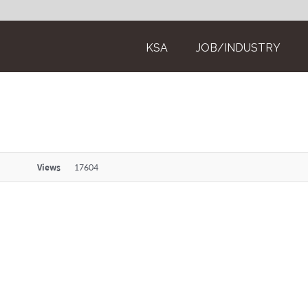
KSA
JOB/INDUSTRY
Views
17604