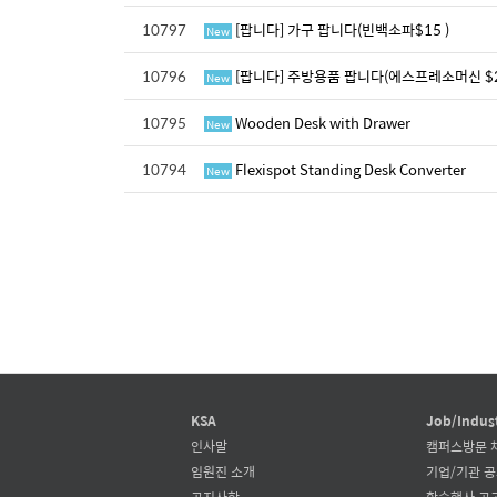
10797
[팝니다] 가구 팝니다(빈백소파$15 )
New
10796
[팝니다] 주방용품 팝니다(에스프레소머신 $25
New
10795
Wooden Desk with Drawer
New
10794
Flexispot Standing Desk Converter
New
KSA
Job/Indus
인사말
캠퍼스방문 
임원진 소개
기업/기관 
공지사항
학술행사 공