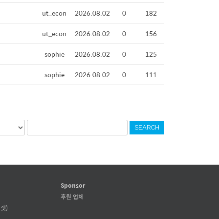
ut_econ
2026.08.02
0
182
ut_econ
2026.08.02
0
156
sophie
2026.08.02
0
125
sophie
2026.08.02
0
111
SEARCH
Sponsor
후원 업체
렛)