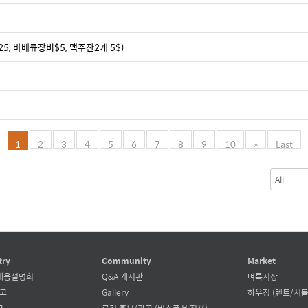
, 바베큐장비$5, 맥주잔2개 5$)
1
2
3
4
5
6
7
8
9
10
»
Last
try
Community
Market
채용설명회
Q&A 게시판
벼룩시장
공고
Gallery
하우징 (렌트/서블
고
로컬 홍보/광고 (비스폰서 전용)