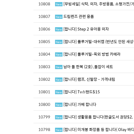
10808
[무빙세일] 식탁, 의자, 주방용품, 소형가전/
New
10807
드림렌즈 관련 용품
New
10806
[팝니다] Step 2 유아용 의자
New
10805
[팝니다] 플루거빌-대쉬캠 (반년도 안된 새상
New
10804
[팝니다] 플루거빌-옥외 방범 카메라
New
10803
남아 돌 한복 (2호) ,돌잡이 세트
New
10802
[팝니다] 램프, 신발장 - 가격내림
New
10801
[팝니다] Tv스탠드$15
New
10800
[팝니다] 가베 팝니다
New
10799
[팝니다] 생활용품 팝니다(한글도서 권당$2,
New
10798
[팝니다] 미개봉 화장품 등 팝니다( Olay 바디
New