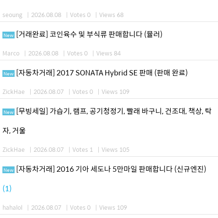
seoung
|
2026.08.08
|
Votes 0
|
Views 68
[거래완료] 코인육수 및 부식류 판매합니다 (뮬러)
New
Marco
|
2026.08.08
|
Votes 0
|
Views 84
[자동차거래] 2017 SONATA Hybrid SE 판매 (판매 완료)
New
ZickHae
|
2026.08.07
|
Votes 0
|
Views 109
[무빙세일] 가습기, 램프, 공기청정기, 빨래 바구니, 건조대, 책상, 탁
New
자, 거울
ZickHae
|
2026.08.07
|
Votes 1
|
Views 105
[자동차거래] 2016 기아 세도나 5만마일 판매합니다 (신규엔진)
New
(1)
hahalol
|
2026.08.07
|
Votes 0
|
Views 109