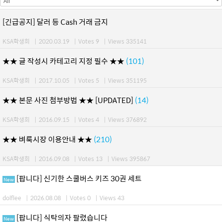
[긴급공지] 달러 등 Cash 거래 금지
KSA학생회
|
2020.03.19
|
Votes 9
|
Views 335141
★★ 글 작성시 카테고리 지정 필수 ★★
(101)
KSA학생회
|
2017.10.05
|
Votes 5
|
Views 351195
★★ 본문 사진 첨부방법 ★★ [UPDATED]
(14)
KSA학생회
|
2016.09.15
|
Votes 4
|
Views 376892
★★ 벼룩시장 이용안내 ★★
(210)
KSA학생회
|
2016.09.08
|
Votes 13
|
Views 395867
[팝니다] 신기한 스쿨버스 키즈 30권 세트
New
dolflee
|
2026.08.08
|
Votes 0
|
Views 43
[팝니다] 식탁의자 팔렸습니다
New