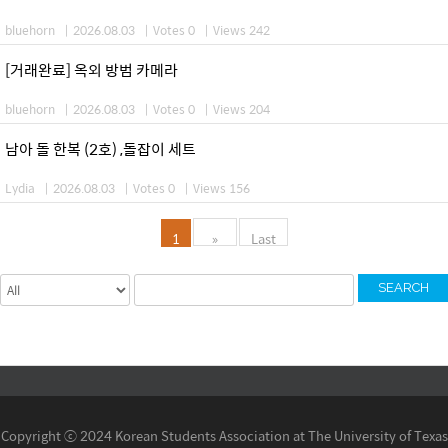
bluehorn
|
2026.08.03
|
Votes 0
|
Views 242
[거래완료] 옥외 방범 카메라
bluehorn
|
2026.08.03
|
Votes 0
|
Views 204
남아 돌 한복 (2호) ,돌잡이 세트
Lydia
|
2026.08.03
|
Votes 0
|
Views 156
1
»
Last
SEARCH
Copyright ⓒ 2024 Korean Students Association at The University of Texas