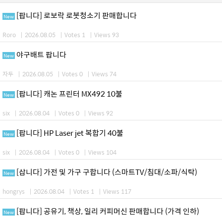
[팝니다] 로보락 로봇청소기 판매합니다
New
Roro
|
2026.08.05
|
Votes 1
|
Views 93
야구배트 팝니다
New
자두
|
2026.08.05
|
Votes 0
|
Views 74
[팝니다] 캐논 프린터 MX492 10불
New
six
|
2026.08.04
|
Votes 0
|
Views 92
[팝니다] HP Laser jet 복합기 40불
New
six
|
2026.08.04
|
Votes 0
|
Views 104
[삽니다] 가전 및 가구 구합니다 (스마트TV/침대/소파/식탁)
New
hongrys
|
2026.08.04
|
Votes 1
|
Views 117
[팝니다] 공유기, 책상, 일리 커피머신 판매합니다 (가격 인하)
New