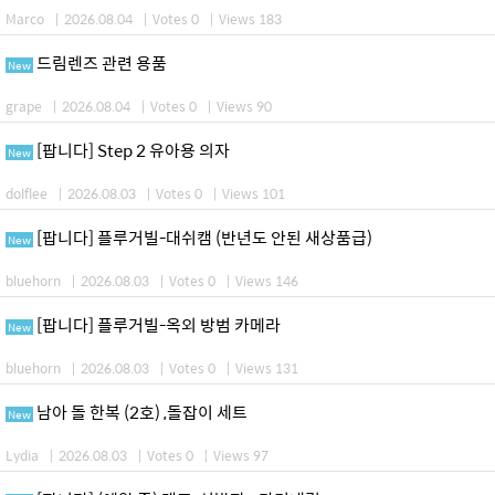
Marco
|
2026.08.04
|
Votes 0
|
Views 183
드림렌즈 관련 용품
New
grape
|
2026.08.04
|
Votes 0
|
Views 90
[팝니다] Step 2 유아용 의자
New
dolflee
|
2026.08.03
|
Votes 0
|
Views 101
[팝니다] 플루거빌-대쉬캠 (반년도 안된 새상품급)
New
bluehorn
|
2026.08.03
|
Votes 0
|
Views 146
[팝니다] 플루거빌-옥외 방범 카메라
New
bluehorn
|
2026.08.03
|
Votes 0
|
Views 131
남아 돌 한복 (2호) ,돌잡이 세트
New
Lydia
|
2026.08.03
|
Votes 0
|
Views 97