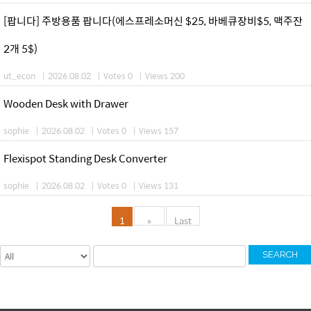
[팝니다] 주방용품 팝니다(에스프레소머신 $25, 바베큐장비$5, 맥주잔
2개 5$)
ut_econ
|
2026.08.02
|
Votes 0
|
Views 200
Wooden Desk with Drawer
sophie
|
2026.08.02
|
Votes 0
|
Views 157
Flexispot Standing Desk Converter
sophie
|
2026.08.02
|
Votes 0
|
Views 131
1
»
Last
SEARCH