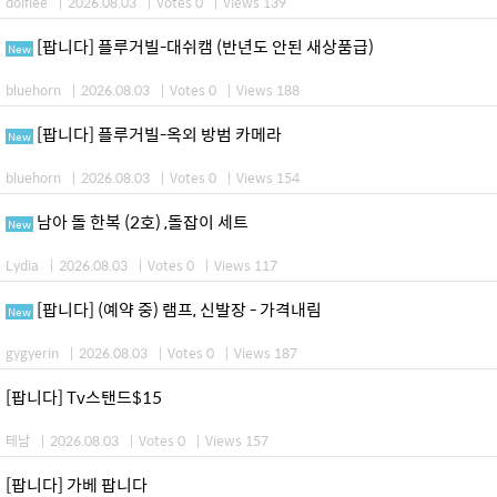
dolflee
|
2026.08.03
|
Votes 0
|
Views 139
[팝니다] 플루거빌-대쉬캠 (반년도 안된 새상품급)
New
bluehorn
|
2026.08.03
|
Votes 0
|
Views 188
[팝니다] 플루거빌-옥외 방범 카메라
New
bluehorn
|
2026.08.03
|
Votes 0
|
Views 154
남아 돌 한복 (2호) ,돌잡이 세트
New
Lydia
|
2026.08.03
|
Votes 0
|
Views 117
[팝니다] (예약 중) 램프, 신발장 - 가격내림
New
gygyerin
|
2026.08.03
|
Votes 0
|
Views 187
[팝니다] Tv스탠드$15
테남
|
2026.08.03
|
Votes 0
|
Views 157
[팝니다] 가베 팝니다