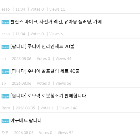
esso
|
11:04
|
Votes 0
|
Views 11
발란스 바이크, 자전거 웨건, 유아용 플러팅, 가베
New
esso
|
11:04
|
Votes 0
|
Views 6
[팝니다] 주니어 인라인세트 20불
New
six
|
2026.08.06
|
Votes 0
|
Views 44
[팝니다] 주니어 골프클럽 세트 40불
New
six
|
2026.08.06
|
Votes 0
|
Views 56
[팝니다] 로보락 로봇청소기 판매합니다
New
Roro
|
2026.08.05
|
Votes 1
|
Views 146
야구배트 팝니다
New
자두
|
2026.08.05
|
Votes 0
|
Views 92