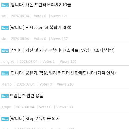
[팝니다] 캐논 프린터 MX492 10불
New
six
|
2026.08.04
|
Votes 0
|
Views 121
[팝니다] HP Laser jet 복합기 30불
New
six
|
2026.08.04
|
Votes 0
|
Views 137
[삽니다] 가전 및 가구 구합니다 (스마트TV/침대/소파/식탁)
New
hongrys
|
2026.08.04
|
Votes 1
|
Views 150
[팝니다] 공유기, 책상, 일리 커피머신 판매합니다 (가격 인하)
New
Marco
|
2026.08.04
|
Votes 0
|
Views 210
드림렌즈 관련 용품
New
grape
|
2026.08.04
|
Votes 0
|
Views 103
[팝니다] Step 2 유아용 의자
New