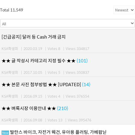
Total 11,549
[긴급공지] 달러 등 Cash 거래 금지
KSA학생회
|
2020.03.19
|
Votes 8
|
Views 334817
★★ 글 작성시 카테고리 지정 필수 ★★
(101)
KSA학생회
|
2017.10.05
|
Votes 5
|
Views 350837
★★ 본문 사진 첨부방법 ★★ [UPDATED]
(14)
KSA학생회
|
2016.09.15
|
Votes 4
|
Views 376554
★★ 벼룩시장 이용안내 ★★
(210)
KSA학생회
|
2016.09.08
|
Votes 13
|
Views 395476
발란스 바이크, 자전거 웨건, 유아용 플러팅, 가베팝닏
New