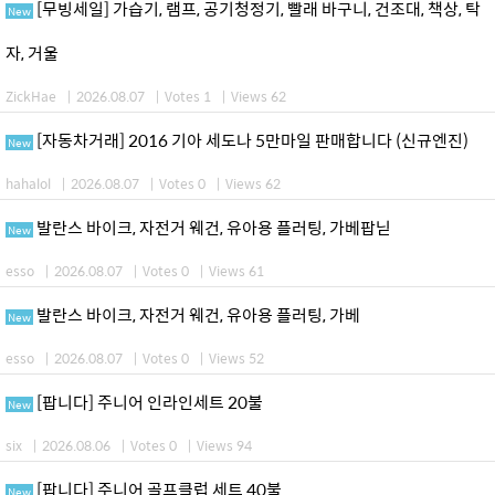
[무빙세일] 가습기, 램프, 공기청정기, 빨래 바구니, 건조대, 책상, 탁
New
자, 거울
ZickHae
|
2026.08.07
|
Votes 1
|
Views 62
[자동차거래] 2016 기아 세도나 5만마일 판매합니다 (신규엔진)
New
hahalol
|
2026.08.07
|
Votes 0
|
Views 62
발란스 바이크, 자전거 웨건, 유아용 플러팅, 가베팝닏
New
esso
|
2026.08.07
|
Votes 0
|
Views 61
발란스 바이크, 자전거 웨건, 유아용 플러팅, 가베
New
esso
|
2026.08.07
|
Votes 0
|
Views 52
[팝니다] 주니어 인라인세트 20불
New
six
|
2026.08.06
|
Votes 0
|
Views 94
[팝니다] 주니어 골프클럽 세트 40불
New