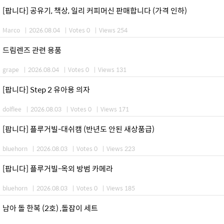
[팝니다] 공유기, 책상, 일리 커피머신 판매합니다 (가격 인하)
Marco
|
2026.08.04
|
Votes 0
|
Views 254
드림렌즈 관련 용품
grape
|
2026.08.04
|
Votes 0
|
Views 131
[팝니다] Step 2 유아용 의자
dolflee
|
2026.08.03
|
Votes 0
|
Views 171
[팝니다] 플루거빌-대쉬캠 (반년도 안된 새상품급)
bluehorn
|
2026.08.03
|
Votes 0
|
Views 223
[팝니다] 플루거빌-옥외 방범 카메라
bluehorn
|
2026.08.03
|
Votes 0
|
Views 185
남아 돌 한복 (2호) ,돌잡이 세트