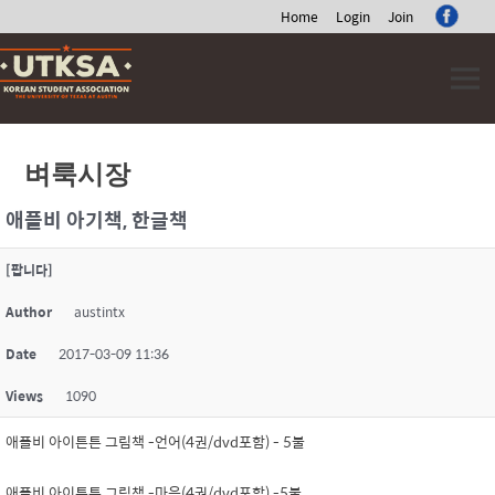
Home
Login
Join
Skip
to
content
벼룩시장
애플비 아기책, 한글책
[팝니다]
Author
austintx
Date
2017-03-09 11:36
Views
1090
애플비 아이튼튼 그림책 -언어(4권/dvd포함) - 5불
애플비 아이튼튼 그림책 -마음(4권/dvd포함) -5불