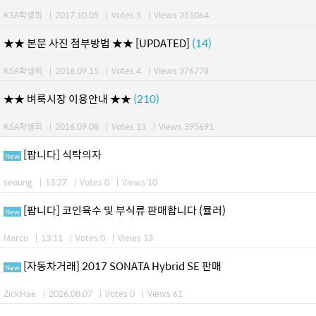
KSA학생회
|
2017.10.05
|
Votes 5
|
Views 351064
★★ 본문 사진 첨부방법 ★★ [UPDATED]
(14)
KSA학생회
|
2016.09.15
|
Votes 4
|
Views 376778
★★ 벼룩시장 이용안내 ★★
(210)
KSA학생회
|
2016.09.08
|
Votes 13
|
Views 395691
[팝니다] 식탁의자
New
seoung
|
13:27
|
Votes 0
|
Views 10
[팝니다] 코인육수 및 부식류 판매합니다 (뮬러)
New
Marco
|
13:11
|
Votes 0
|
Views 13
[자동차거래] 2017 SONATA Hybrid SE 판매
New
ZickHae
|
2026.08.07
|
Votes 0
|
Views 61