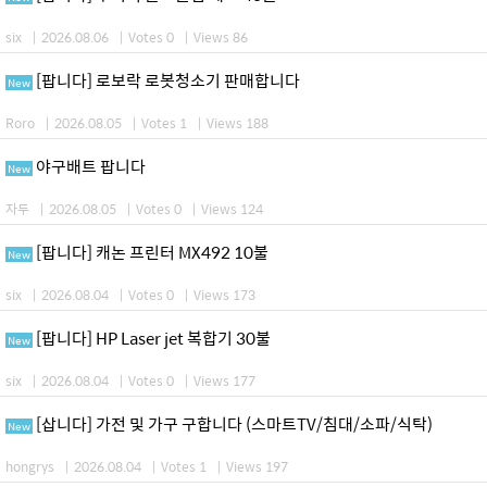
six
|
2026.08.06
|
Votes 0
|
Views 86
[팝니다] 로보락 로봇청소기 판매합니다
New
Roro
|
2026.08.05
|
Votes 1
|
Views 188
야구배트 팝니다
New
자두
|
2026.08.05
|
Votes 0
|
Views 124
[팝니다] 캐논 프린터 MX492 10불
New
six
|
2026.08.04
|
Votes 0
|
Views 173
[팝니다] HP Laser jet 복합기 30불
New
six
|
2026.08.04
|
Votes 0
|
Views 177
[삽니다] 가전 및 가구 구합니다 (스마트TV/침대/소파/식탁)
New
hongrys
|
2026.08.04
|
Votes 1
|
Views 197