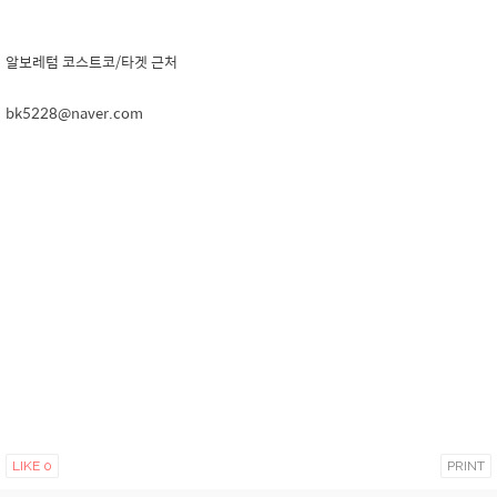
알보레텀 코스트코/타겟 근처
bk5228@naver.com
LIKE
0
PRINT