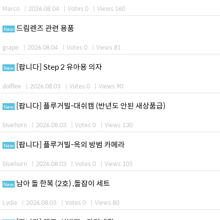
Marco
|
2026.08.04
|
Votes 0
|
Views 160
드림렌즈 관련 용품
New
grape
|
2026.08.04
|
Votes 0
|
Views 81
[팝니다] Step 2 유아용 의자
New
dolflee
|
2026.08.03
|
Votes 0
|
Views 90
[팝니다] 플루거빌-대쉬캠 (반년도 안된 새상품급)
New
bluehorn
|
2026.08.03
|
Votes 0
|
Views 130
[팝니다] 플루거빌-옥외 방범 카메라
New
bluehorn
|
2026.08.03
|
Votes 0
|
Views 105
남아 돌 한복 (2호) ,돌잡이 세트
New
Lydia
|
2026.08.03
|
Votes 0
|
Views 80