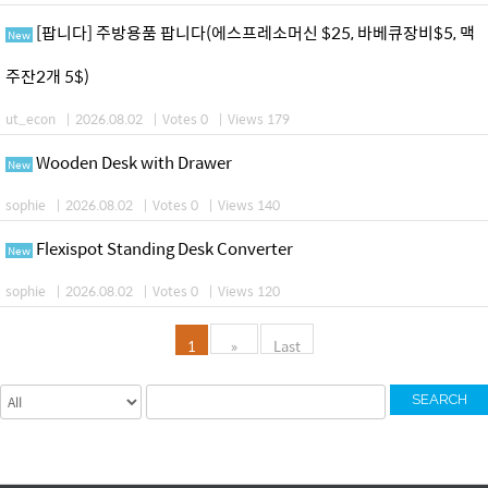
[팝니다] 주방용품 팝니다(에스프레소머신 $25, 바베큐장비$5, 맥
New
주잔2개 5$)
ut_econ
|
2026.08.02
|
Votes 0
|
Views 179
Wooden Desk with Drawer
New
sophie
|
2026.08.02
|
Votes 0
|
Views 140
Flexispot Standing Desk Converter
New
sophie
|
2026.08.02
|
Votes 0
|
Views 120
1
»
Last
SEARCH