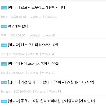
[팝니다] 로보락 로봇청소기 판매합니다
New
Roro
|
2026.08.05
|
Votes 1
|
Views 61
야구배트 팝니다
New
자두
|
2026.08.05
|
Votes 0
|
Views 63
[팝니다] 캐논 프린터 MX492 10불
New
six
|
2026.08.04
|
Votes 0
|
Views 84
[팝니다] HP Laser jet 복합기 40불
New
six
|
2026.08.04
|
Votes 0
|
Views 86
[삽니다] 가전 및 가구 구합니다 (스마트TV/침대/소파/식탁)
New
hongrys
|
2026.08.04
|
Votes 1
|
Views 98
[팝니다] 공유기, 책상, 일리 커피머신 판매합니다 (가격 인하)
New