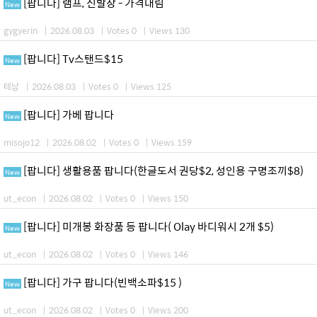
[팝니다] 램프, 신발장 - 가격내림
New
gygyerin
|
2026.08.03
|
Votes 0
|
Views 130
[팝니다] Tv스탠드$15
New
테남
|
2026.08.03
|
Votes 0
|
Views 125
[팝니다] 가베 팝니다
New
misojo12
|
2026.08.02
|
Votes 0
|
Views 159
[팝니다] 생활용품 팝니다(한글도서 권당$2, 성인용 구명조끼$8)
New
ut_econ
|
2026.08.02
|
Votes 0
|
Views 150
[팝니다] 미개봉 화장품 등 팝니다( Olay 바디워시 2개 $5)
New
ut_econ
|
2026.08.02
|
Votes 0
|
Views 146
[팝니다] 가구 팝니다(빈백소파$15 )
New
ut_econ
|
2026.08.02
|
Votes 0
|
Views 200