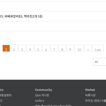
, 바베큐장비$5, 맥주잔2개 5$)
1
2
3
4
5
6
7
8
9
10
»
Last
try
Community
Market
채용설명회
Q&A 게시판
벼룩시장
공고
Gallery
하우징 (렌트/서블
고
로컬 홍보/광고 (비스폰서 전용)