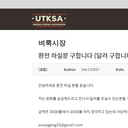
Skip
to
content
벼룩시장
환전 하실분 구합니다 (달러 구합니
[교환]
Author
hhk132837
Date
안녕하세요 환전 하실 분을 찾습니다.
저는 원화를 송금해드리고 만나서 달러를 주실수 있는분을 
금액은 3000불에서 3500불 까지 생각하고 있는데 가능
eunjageng33@gmail.com