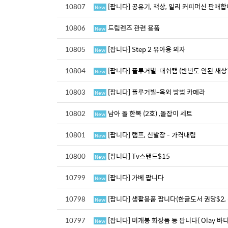
10807
[팝니다] 공유기, 책상, 일리 커피머신 판매합
New
10806
드림렌즈 관련 용품
New
10805
[팝니다] Step 2 유아용 의자
New
10804
[팝니다] 플루거빌-대쉬캠 (반년도 안된 새상
New
10803
[팝니다] 플루거빌-옥외 방범 카메라
New
10802
남아 돌 한복 (2호) ,돌잡이 세트
New
10801
[팝니다] 램프, 신발장 - 가격내림
New
10800
[팝니다] Tv스탠드$15
New
10799
[팝니다] 가베 팝니다
New
10798
[팝니다] 생활용품 팝니다(한글도서 권당$2,
New
10797
[팝니다] 미개봉 화장품 등 팝니다( Olay 바디
New