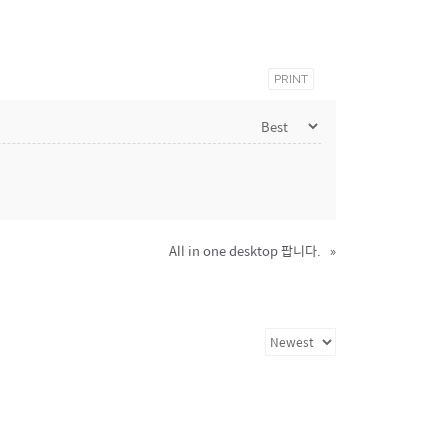
PRINT
All in one desktop 팝니다.
»