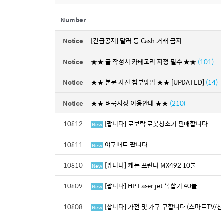
Number
Notice
[긴급공지] 달러 등 Cash 거래 금지
Notice
★★ 글 작성시 카테고리 지정 필수 ★★
(101)
Notice
★★ 본문 사진 첨부방법 ★★ [UPDATED]
(14)
Notice
★★ 벼룩시장 이용안내 ★★
(210)
10812
[팝니다] 로보락 로봇청소기 판매합니다
New
10811
야구배트 팝니다
New
10810
[팝니다] 캐논 프린터 MX492 10불
New
10809
[팝니다] HP Laser jet 복합기 40불
New
10808
[삽니다] 가전 및 가구 구합니다 (스마트TV/
New