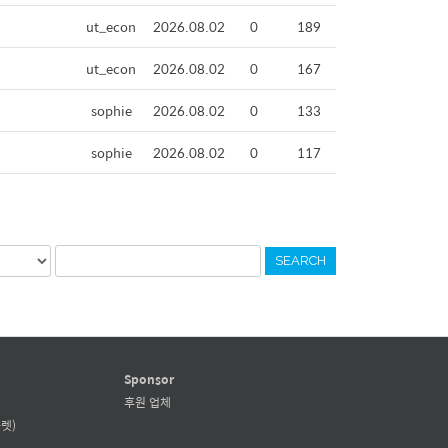
ut_econ
2026.08.02
0
189
ut_econ
2026.08.02
0
167
sophie
2026.08.02
0
133
sophie
2026.08.02
0
117
SEARCH
Sponsor
후원 업체
렛)