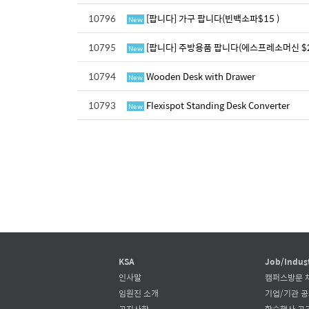
10796
[팝니다] 가구 팝니다(빈백소파$15 )
New
10795
[팝니다] 주방용품 팝니다(에스프레소머신 $25
New
10794
Wooden Desk with Drawer
New
10793
Flexispot Standing Desk Converter
New
KSA
Job/Indus
인사말
캠퍼스방문 
임원진 소개
기업/기관 
공지사항
학술행사 공