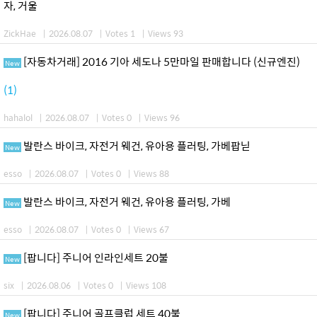
자, 거울
ZickHae
|
2026.08.07
|
Votes 1
|
Views 93
[자동차거래] 2016 기아 세도나 5만마일 판매합니다 (신규엔진)
New
(1)
hahalol
|
2026.08.07
|
Votes 0
|
Views 96
발란스 바이크, 자전거 웨건, 유아용 플러팅, 가베팝닏
New
esso
|
2026.08.07
|
Votes 0
|
Views 88
발란스 바이크, 자전거 웨건, 유아용 플러팅, 가베
New
esso
|
2026.08.07
|
Votes 0
|
Views 67
[팝니다] 주니어 인라인세트 20불
New
six
|
2026.08.06
|
Votes 0
|
Views 108
[팝니다] 주니어 골프클럽 세트 40불
New