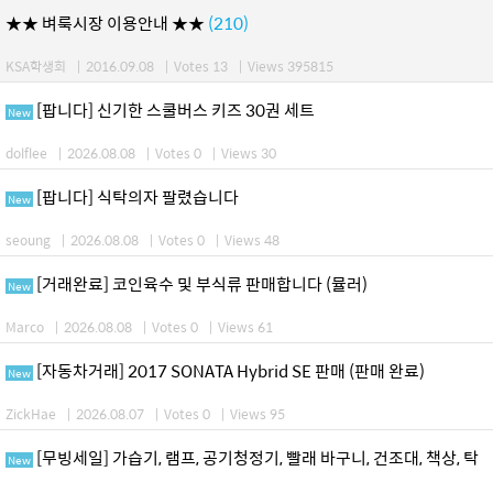
★★ 벼룩시장 이용안내 ★★
(210)
KSA학생회
|
2016.09.08
|
Votes 13
|
Views 395815
[팝니다] 신기한 스쿨버스 키즈 30권 세트
New
dolflee
|
2026.08.08
|
Votes 0
|
Views 30
[팝니다] 식탁의자 팔렸습니다
New
seoung
|
2026.08.08
|
Votes 0
|
Views 48
[거래완료] 코인육수 및 부식류 판매합니다 (뮬러)
New
Marco
|
2026.08.08
|
Votes 0
|
Views 61
[자동차거래] 2017 SONATA Hybrid SE 판매 (판매 완료)
New
ZickHae
|
2026.08.07
|
Votes 0
|
Views 95
[무빙세일] 가습기, 램프, 공기청정기, 빨래 바구니, 건조대, 책상, 탁
New