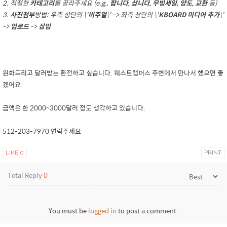
2. 적절한
카테고리
를 골라주세요 (e.g.,
팝니다, 삽니다, 무빙세일, 양도, 교환
등)
3.
사진첨부
방법: 우측 상단의 \'
비주얼
\' -> 좌측 상단의 \'
KBOARD 미디어 추가
\'
->
업로드
->
삽입
원화드리고 달러받는 환전하고 싶습니다. 웨스트캠퍼스 주변에서 만나서 했으면 좋
겠어요.
금액은 한 2000~3000달러 정도 생각하고 있습니다.
512-203-7970 연락주세요
LIKE
0
PRINT
Total Reply
0
You must be
logged in
to post a comment.