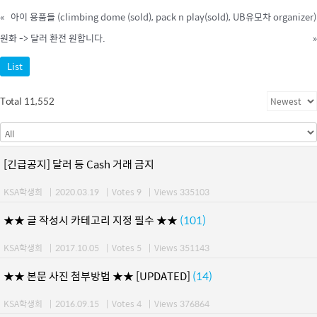
«
아이 용품들 (climbing dome (sold), pack n play(sold), UB유모차 organizer)
원화 -> 달러 환전 원합니다.
»
List
Total 11,552
[긴급공지] 달러 등 Cash 거래 금지
KSA학생회
|
2020.03.19
|
Votes 9
|
Views 335103
★★ 글 작성시 카테고리 지정 필수 ★★
(101)
KSA학생회
|
2017.10.05
|
Votes 5
|
Views 351143
★★ 본문 사진 첨부방법 ★★ [UPDATED]
(14)
KSA학생회
|
2016.09.15
|
Votes 4
|
Views 376864