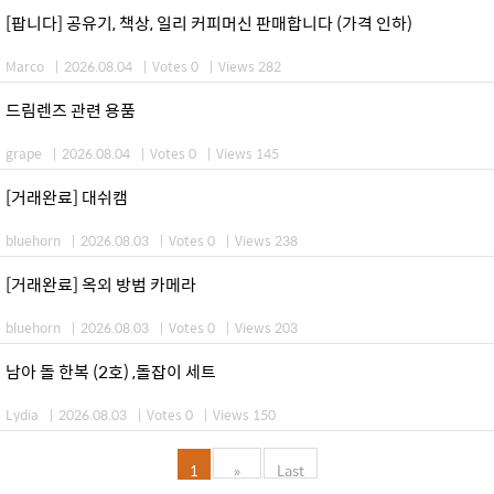
[팝니다] 공유기, 책상, 일리 커피머신 판매합니다 (가격 인하)
Marco
|
2026.08.04
|
Votes 0
|
Views 282
드림렌즈 관련 용품
grape
|
2026.08.04
|
Votes 0
|
Views 145
[거래완료] 대쉬캠
bluehorn
|
2026.08.03
|
Votes 0
|
Views 238
[거래완료] 옥외 방범 카메라
bluehorn
|
2026.08.03
|
Votes 0
|
Views 203
남아 돌 한복 (2호) ,돌잡이 세트
Lydia
|
2026.08.03
|
Votes 0
|
Views 150
1
»
Last