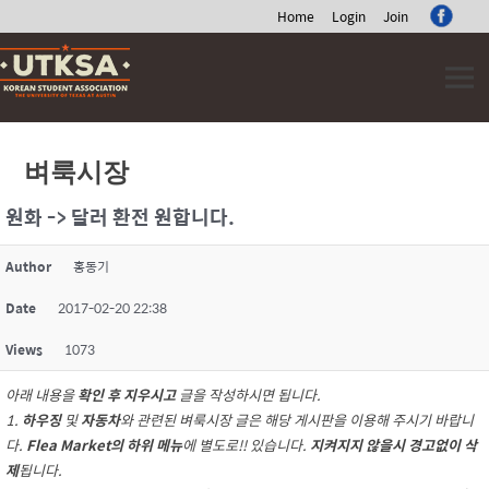
Home
Login
Join
Skip
to
content
벼룩시장
원화 -> 달러 환전 원합니다.
Author
홍동기
Date
2017-02-20 22:38
Views
1073
아래 내용을
확인 후 지우시고
글을 작성하시면 됩니다.
1.
하우징
및
자동차
와 관련된 벼룩시장 글은 해당 게시판을 이용해 주시기 바랍니
다.
Flea Market의 하위 메뉴
에 별도로!! 있습니다.
지켜지지 않을시 경고없이 삭
제
됩니다.