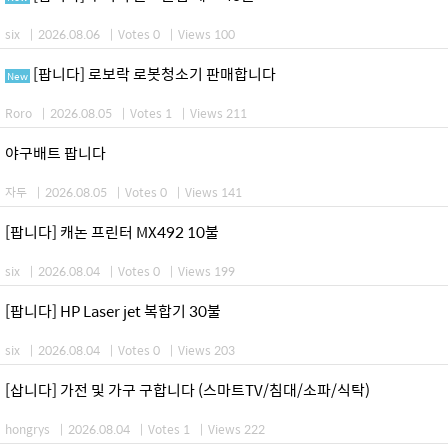
six
|
2026.08.06
|
Votes 0
|
Views 100
[팝니다] 로보락 로봇청소기 판매합니다
New
Roro
|
2026.08.05
|
Votes 1
|
Views 211
야구배트 팝니다
자두
|
2026.08.05
|
Votes 0
|
Views 141
[팝니다] 캐논 프린터 MX492 10불
six
|
2026.08.04
|
Votes 0
|
Views 199
[팝니다] HP Laser jet 복합기 30불
six
|
2026.08.04
|
Votes 0
|
Views 203
[삽니다] 가전 및 가구 구합니다 (스마트TV/침대/소파/식탁)
hongrys
|
2026.08.04
|
Votes 1
|
Views 222