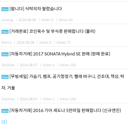
[팝니다] 식탁의자 팔렸습니다
New
seoung
|
2026.08.08
|
Votes 0
|
Views 60
[거래완료] 코인육수 및 부식류 판매합니다 (뮬러)
New
Marco
|
2026.08.08
|
Votes 0
|
Views 71
[자동차거래] 2017 SONATA Hybrid SE 판매 (판매 완료)
New
ZickHae
|
2026.08.07
|
Votes 0
|
Views 100
[무빙세일] 가습기, 램프, 공기청정기, 빨래 바구니, 건조대, 책상, 탁
New
자, 거울
ZickHae
|
2026.08.07
|
Votes 1
|
Views 100
[자동차거래] 2016 기아 세도나 5만마일 판매합니다 (신규엔진)
New
(1)