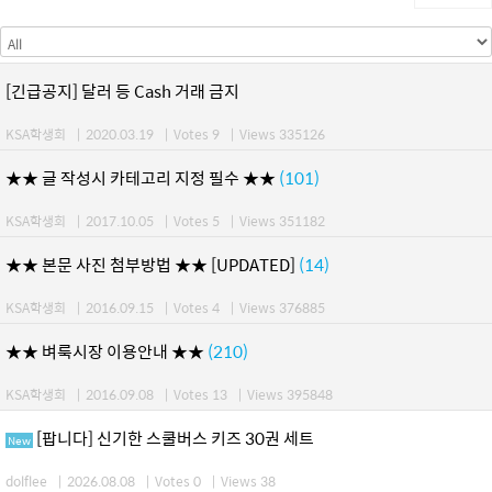
[긴급공지] 달러 등 Cash 거래 금지
KSA학생회
|
2020.03.19
|
Votes 9
|
Views 335126
★★ 글 작성시 카테고리 지정 필수 ★★
(101)
KSA학생회
|
2017.10.05
|
Votes 5
|
Views 351182
★★ 본문 사진 첨부방법 ★★ [UPDATED]
(14)
KSA학생회
|
2016.09.15
|
Votes 4
|
Views 376885
★★ 벼룩시장 이용안내 ★★
(210)
KSA학생회
|
2016.09.08
|
Votes 13
|
Views 395848
[팝니다] 신기한 스쿨버스 키즈 30권 세트
New
dolflee
|
2026.08.08
|
Votes 0
|
Views 38