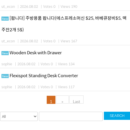
ut_econ
|
2026.08.02
|
Votes 0
|
Views 190
[팝니다] 주방용품 팝니다(에스프레소머신 $25, 바베큐장비$5, 맥
New
주잔2개 5$)
ut_econ
|
2026.08.02
|
Votes 0
|
Views 167
Wooden Desk with Drawer
New
sophie
|
2026.08.02
|
Votes 0
|
Views 134
Flexispot Standing Desk Converter
New
sophie
|
2026.08.02
|
Votes 0
|
Views 117
1
»
Last
SEARCH