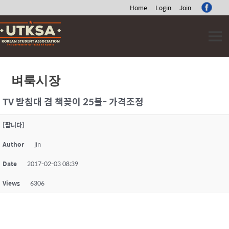
Home
Login
Join
Skip
to
content
벼룩시장
TV 받침대 겸 책꽂이 25불- 가격조정
[팝니다]
Author
jin
Date
2017-02-03 08:39
Views
6306