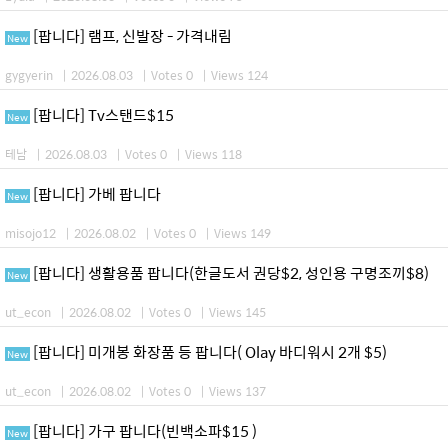
[팝니다] 램프, 신발장 - 가격내림
New
gygyerin
|
2026.08.03
|
Votes 0
|
Views 124
[팝니다] Tv스탠드$15
New
테남
|
2026.08.03
|
Votes 0
|
Views 118
[팝니다] 가베 팝니다
New
misojo12
|
2026.08.02
|
Votes 0
|
Views 149
[팝니다] 생활용품 팝니다(한글도서 권당$2, 성인용 구명조끼$8)
New
ut_econ
|
2026.08.02
|
Votes 0
|
Views 145
[팝니다] 미개봉 화장품 등 팝니다( Olay 바디워시 2개 $5)
New
ut_econ
|
2026.08.02
|
Votes 0
|
Views 137
[팝니다] 가구 팝니다(빈백소파$15 )
New