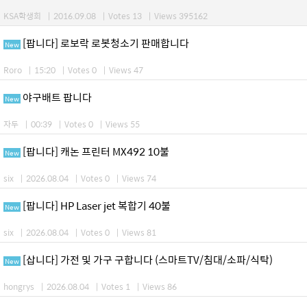
KSA학생회
|
2016.09.08
|
Votes 13
|
Views 395162
[팝니다] 로보락 로봇청소기 판매합니다
New
Roro
|
15:20
|
Votes 0
|
Views 47
야구배트 팝니다
New
자두
|
00:39
|
Votes 0
|
Views 55
[팝니다] 캐논 프린터 MX492 10불
New
six
|
2026.08.04
|
Votes 0
|
Views 74
[팝니다] HP Laser jet 복합기 40불
New
six
|
2026.08.04
|
Votes 0
|
Views 81
[삽니다] 가전 및 가구 구합니다 (스마트TV/침대/소파/식탁)
New
hongrys
|
2026.08.04
|
Votes 1
|
Views 86