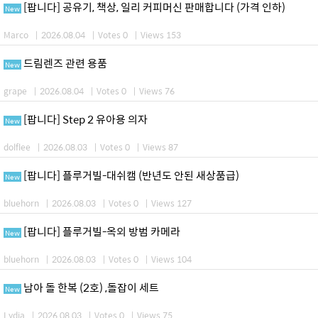
[팝니다] 공유기, 책상, 일리 커피머신 판매합니다 (가격 인하)
New
Marco
|
2026.08.04
|
Votes 0
|
Views 153
드림렌즈 관련 용품
New
grape
|
2026.08.04
|
Votes 0
|
Views 76
[팝니다] Step 2 유아용 의자
New
dolflee
|
2026.08.03
|
Votes 0
|
Views 87
[팝니다] 플루거빌-대쉬캠 (반년도 안된 새상품급)
New
bluehorn
|
2026.08.03
|
Votes 0
|
Views 127
[팝니다] 플루거빌-옥외 방범 카메라
New
bluehorn
|
2026.08.03
|
Votes 0
|
Views 104
남아 돌 한복 (2호) ,돌잡이 세트
New
Lydia
|
2026.08.03
|
Votes 0
|
Views 75