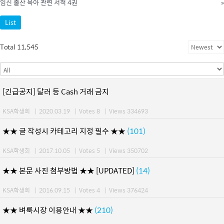
임신 출산 육아 관련 서적 4권
»
List
Total 11,545
[긴급공지] 달러 등 Cash 거래 금지
KSA학생회
|
2020.03.19
|
Votes 8
|
Views 334693
★★ 글 작성시 카테고리 지정 필수 ★★
(101)
KSA학생회
|
2017.10.05
|
Votes 5
|
Views 350702
★★ 본문 사진 첨부방법 ★★ [UPDATED]
(14)
KSA학생회
|
2016.09.15
|
Votes 4
|
Views 376424
★★ 벼룩시장 이용안내 ★★
(210)