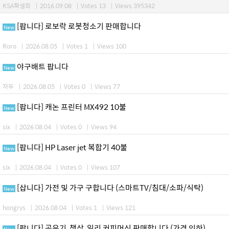
KSA학생회
|
2016.09.08
|
Votes 13
|
Views 395342
[팝니다] 로보락 로봇청소기 판매합니다
New
Roro
|
2026.08.05
|
Votes 1
|
Views 100
야구배트 팝니다
New
자두
|
2026.08.05
|
Votes 0
|
Views 77
[팝니다] 캐논 프린터 MX492 10불
New
six
|
2026.08.04
|
Votes 0
|
Views 94
[팝니다] HP Laser jet 복합기 40불
New
six
|
2026.08.04
|
Votes 0
|
Views 107
[삽니다] 가전 및 가구 구합니다 (스마트TV/침대/소파/식탁)
New
hongrys
|
2026.08.04
|
Votes 1
|
Views 121
[팝니다] 공유기, 책상, 일리 커피머신 판매합니다 (가격 인하)
New