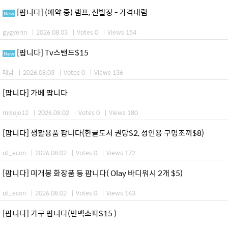
[팝니다] (예약 중) 램프, 신발장 - 가격내림
New
gygyerin
|
2026.08.03
|
Votes 0
|
Views 154
[팝니다] Tv스탠드$15
New
테남
|
2026.08.03
|
Votes 0
|
Views 136
[팝니다] 가베 팝니다
misojo12
|
2026.08.02
|
Votes 0
|
Views 180
[팝니다] 생활용품 팝니다(한글도서 권당$2, 성인용 구명조끼$8)
ut_econ
|
2026.08.02
|
Votes 0
|
Views 172
[팝니다] 미개봉 화장품 등 팝니다( Olay 바디워시 2개 $5)
ut_econ
|
2026.08.02
|
Votes 0
|
Views 163
[팝니다] 가구 팝니다(빈백소파$15 )