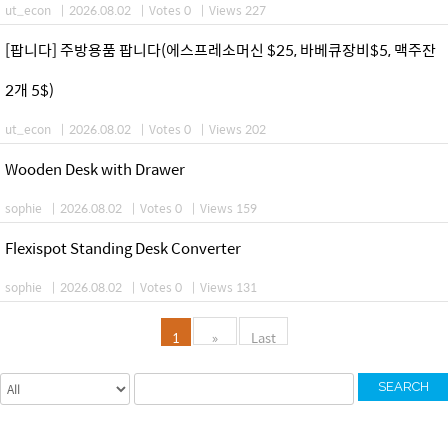
ut_econ
|
2026.08.02
|
Votes 0
|
Views 227
[팝니다] 주방용품 팝니다(에스프레소머신 $25, 바베큐장비$5, 맥주잔
2개 5$)
ut_econ
|
2026.08.02
|
Votes 0
|
Views 202
Wooden Desk with Drawer
sophie
|
2026.08.02
|
Votes 0
|
Views 159
Flexispot Standing Desk Converter
sophie
|
2026.08.02
|
Votes 0
|
Views 131
1
»
Last
SEARCH