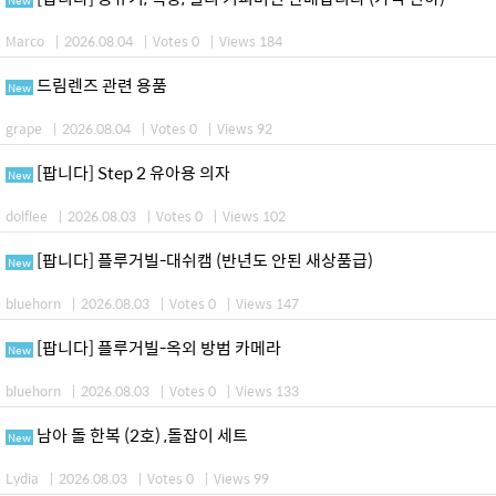
Marco
|
2026.08.04
|
Votes 0
|
Views 184
드림렌즈 관련 용품
New
grape
|
2026.08.04
|
Votes 0
|
Views 92
[팝니다] Step 2 유아용 의자
New
dolflee
|
2026.08.03
|
Votes 0
|
Views 102
[팝니다] 플루거빌-대쉬캠 (반년도 안된 새상품급)
New
bluehorn
|
2026.08.03
|
Votes 0
|
Views 147
[팝니다] 플루거빌-옥외 방범 카메라
New
bluehorn
|
2026.08.03
|
Votes 0
|
Views 133
남아 돌 한복 (2호) ,돌잡이 세트
New
Lydia
|
2026.08.03
|
Votes 0
|
Views 99