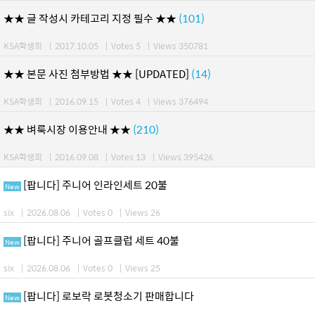
★★ 글 작성시 카테고리 지정 필수 ★★
(101)
KSA학생회
|
2017.10.05
|
Votes 5
|
Views 350781
★★ 본문 사진 첨부방법 ★★ [UPDATED]
(14)
KSA학생회
|
2016.09.15
|
Votes 4
|
Views 376494
★★ 벼룩시장 이용안내 ★★
(210)
KSA학생회
|
2016.09.08
|
Votes 13
|
Views 395426
[팝니다] 주니어 인라인세트 20불
New
six
|
2026.08.06
|
Votes 0
|
Views 26
[팝니다] 주니어 골프클럽 세트 40불
New
six
|
2026.08.06
|
Votes 0
|
Views 25
[팝니다] 로보락 로봇청소기 판매합니다
New