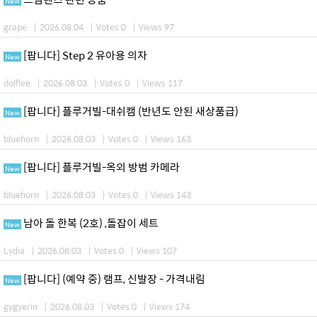
New
grape
|
2026.08.04
|
Votes 0
|
Views 97
[팝니다] Step 2 유아용 의자
New
dolflee
|
2026.08.03
|
Votes 0
|
Views 117
[팝니다] 플루거빌-대쉬캠 (반년도 안된 새상품급)
New
bluehorn
|
2026.08.03
|
Votes 0
|
Views 163
[팝니다] 플루거빌-옥외 방범 카메라
New
bluehorn
|
2026.08.03
|
Votes 0
|
Views 143
남아 돌 한복 (2호) ,돌잡이 세트
New
Lydia
|
2026.08.03
|
Votes 0
|
Views 107
[팝니다] (예약 중) 램프, 신발장 - 가격내림
New
gygyerin
|
2026.08.03
|
Votes 0
|
Views 174