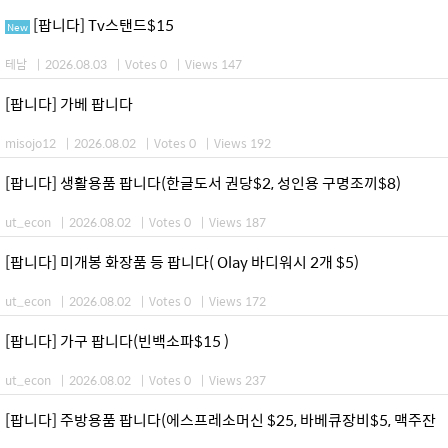
[팝니다] Tv스탠드$15
New
테남
|
2026.08.03
|
Votes 0
|
Views 147
[팝니다] 가베 팝니다
misojo12
|
2026.08.02
|
Votes 0
|
Views 192
[팝니다] 생활용품 팝니다(한글도서 권당$2, 성인용 구명조끼$8)
ut_econ
|
2026.08.02
|
Votes 0
|
Views 187
[팝니다] 미개봉 화장품 등 팝니다( Olay 바디워시 2개 $5)
ut_econ
|
2026.08.02
|
Votes 0
|
Views 172
[팝니다] 가구 팝니다(빈백소파$15 )
ut_econ
|
2026.08.02
|
Votes 0
|
Views 237
[팝니다] 주방용품 팝니다(에스프레소머신 $25, 바베큐장비$5, 맥주잔