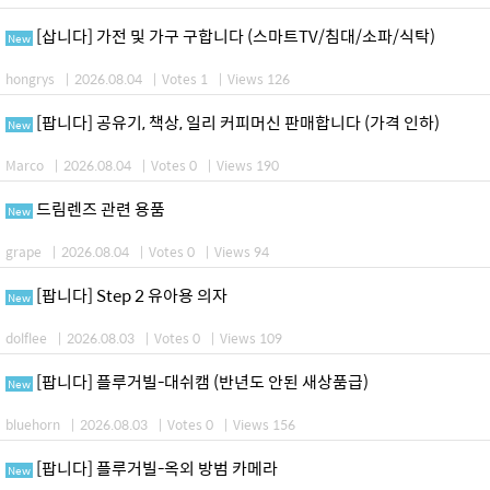
[삽니다] 가전 및 가구 구합니다 (스마트TV/침대/소파/식탁)
New
hongrys
|
2026.08.04
|
Votes 1
|
Views 126
[팝니다] 공유기, 책상, 일리 커피머신 판매합니다 (가격 인하)
New
Marco
|
2026.08.04
|
Votes 0
|
Views 190
드림렌즈 관련 용품
New
grape
|
2026.08.04
|
Votes 0
|
Views 94
[팝니다] Step 2 유아용 의자
New
dolflee
|
2026.08.03
|
Votes 0
|
Views 109
[팝니다] 플루거빌-대쉬캠 (반년도 안된 새상품급)
New
bluehorn
|
2026.08.03
|
Votes 0
|
Views 156
[팝니다] 플루거빌-옥외 방범 카메라
New