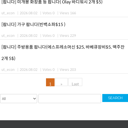
[팝니다] 미개봉 화장품 등 팝니다( Olay 바디워시 2개 $5)
ut_econ
|
2026.08.02
|
Votes 0
|
Views 166
[팝니다] 가구 팝니다(빈백소파$15 )
ut_econ
|
2026.08.02
|
Votes 0
|
Views 229
[팝니다] 주방용품 팝니다(에스프레소머신 $25, 바베큐장비$5, 맥주잔
2개 5$)
ut_econ
|
2026.08.02
|
Votes 0
|
Views 203
1
»
Last
SEARCH