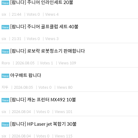
[팝니다] 주니어 인라인세트 20불
New
six
|
21:44
|
Votes 0
|
Views 4
[팝니다] 주니어 골프클럽 세트 40불
New
six
|
21:31
|
Votes 0
|
Views 3
[팝니다] 로보락 로봇청소기 판매합니다
New
Roro
|
2026.08.05
|
Votes 1
|
Views 109
야구배트 팝니다
New
자두
|
2026.08.05
|
Votes 0
|
Views 80
[팝니다] 캐논 프린터 MX492 10불
New
six
|
2026.08.04
|
Votes 0
|
Views 101
[팝니다] HP Laser jet 복합기 30불
New
six
|
2026.08.04
|
Votes 0
|
Views 115