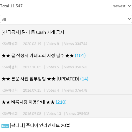
Total 11,547
[긴급공지] 달러 등 Cash 거래 금지
KSA학생회
|
2020.03.19
|
Votes 8
|
Views 334744
★★ 글 작성시 카테고리 지정 필수 ★★
(101)
KSA학생회
|
2017.10.05
|
Votes 5
|
Views 350763
★★ 본문 사진 첨부방법 ★★ [UPDATED]
(14)
KSA학생회
|
2016.09.15
|
Votes 4
|
Views 376478
★★ 벼룩시장 이용안내 ★★
(210)
KSA학생회
|
2016.09.08
|
Votes 13
|
Views 395408
[팝니다] 주니어 인라인세트 20불
New