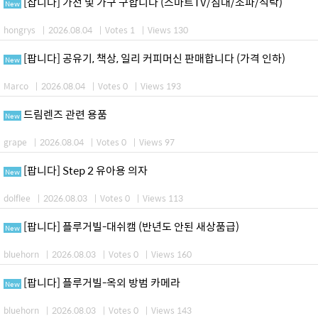
[삽니다] 가전 및 가구 구합니다 (스마트TV/침대/소파/식탁)
New
hongrys
|
2026.08.04
|
Votes 1
|
Views 130
[팝니다] 공유기, 책상, 일리 커피머신 판매합니다 (가격 인하)
New
Marco
|
2026.08.04
|
Votes 0
|
Views 193
드림렌즈 관련 용품
New
grape
|
2026.08.04
|
Votes 0
|
Views 97
[팝니다] Step 2 유아용 의자
New
dolflee
|
2026.08.03
|
Votes 0
|
Views 113
[팝니다] 플루거빌-대쉬캠 (반년도 안된 새상품급)
New
bluehorn
|
2026.08.03
|
Votes 0
|
Views 160
[팝니다] 플루거빌-옥외 방범 카메라
New
bluehorn
|
2026.08.03
|
Votes 0
|
Views 143