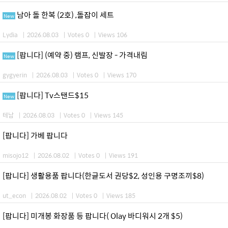
남아 돌 한복 (2호) ,돌잡이 세트
New
Lydia
|
2026.08.03
|
Votes 0
|
Views 106
[팝니다] (예약 중) 램프, 신발장 - 가격내림
New
gygyerin
|
2026.08.03
|
Votes 0
|
Views 170
[팝니다] Tv스탠드$15
New
테남
|
2026.08.03
|
Votes 0
|
Views 145
[팝니다] 가베 팝니다
misojo12
|
2026.08.02
|
Votes 0
|
Views 191
[팝니다] 생활용품 팝니다(한글도서 권당$2, 성인용 구명조끼$8)
ut_econ
|
2026.08.02
|
Votes 0
|
Views 185
[팝니다] 미개봉 화장품 등 팝니다( Olay 바디워시 2개 $5)