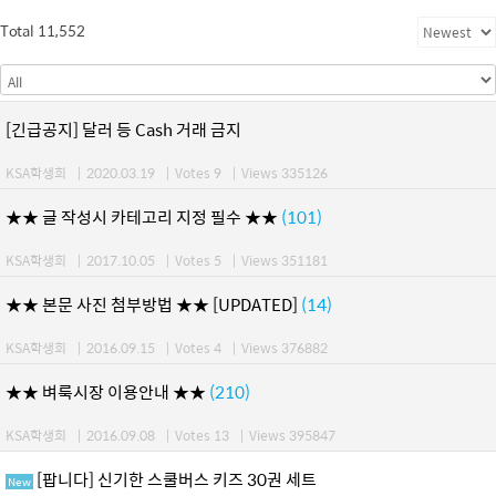
Total 11,552
[긴급공지] 달러 등 Cash 거래 금지
KSA학생회
|
2020.03.19
|
Votes 9
|
Views 335126
★★ 글 작성시 카테고리 지정 필수 ★★
(101)
KSA학생회
|
2017.10.05
|
Votes 5
|
Views 351181
★★ 본문 사진 첨부방법 ★★ [UPDATED]
(14)
KSA학생회
|
2016.09.15
|
Votes 4
|
Views 376882
★★ 벼룩시장 이용안내 ★★
(210)
KSA학생회
|
2016.09.08
|
Votes 13
|
Views 395847
[팝니다] 신기한 스쿨버스 키즈 30권 세트
New