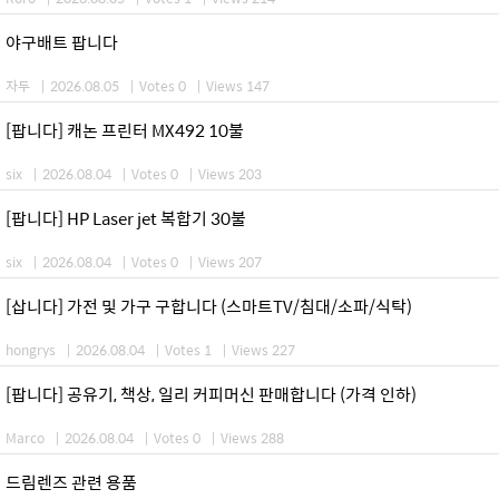
야구배트 팝니다
자두
|
2026.08.05
|
Votes 0
|
Views 147
[팝니다] 캐논 프린터 MX492 10불
six
|
2026.08.04
|
Votes 0
|
Views 203
[팝니다] HP Laser jet 복합기 30불
six
|
2026.08.04
|
Votes 0
|
Views 207
[삽니다] 가전 및 가구 구합니다 (스마트TV/침대/소파/식탁)
hongrys
|
2026.08.04
|
Votes 1
|
Views 227
[팝니다] 공유기, 책상, 일리 커피머신 판매합니다 (가격 인하)
Marco
|
2026.08.04
|
Votes 0
|
Views 288
드림렌즈 관련 용품