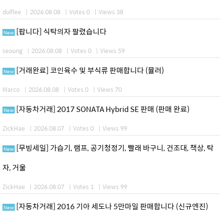
dolflee
|
2026.08.08
|
Votes 0
|
Views 38
[팝니다] 식탁의자 팔렸습니다
New
seoung
|
2026.08.08
|
Votes 0
|
Views 59
[거래완료] 코인육수 및 부식류 판매합니다 (뮬러)
New
Marco
|
2026.08.08
|
Votes 0
|
Views 70
[자동차거래] 2017 SONATA Hybrid SE 판매 (판매 완료)
New
ZickHae
|
2026.08.07
|
Votes 0
|
Views 99
[무빙세일] 가습기, 램프, 공기청정기, 빨래 바구니, 건조대, 책상, 탁
New
자, 거울
ZickHae
|
2026.08.07
|
Votes 1
|
Views 99
[자동차거래] 2016 기아 세도나 5만마일 판매합니다 (신규엔진)
New