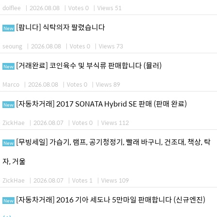
dolflee
|
2026.08.08
|
Votes 0
|
Views 51
[팝니다] 식탁의자 팔렸습니다
New
seoung
|
2026.08.08
|
Votes 0
|
Views 73
[거래완료] 코인육수 및 부식류 판매합니다 (뮬러)
New
Marco
|
2026.08.08
|
Votes 0
|
Views 89
[자동차거래] 2017 SONATA Hybrid SE 판매 (판매 완료)
New
ZickHae
|
2026.08.07
|
Votes 0
|
Views 112
[무빙세일] 가습기, 램프, 공기청정기, 빨래 바구니, 건조대, 책상, 탁
New
자, 거울
ZickHae
|
2026.08.07
|
Votes 1
|
Views 109
[자동차거래] 2016 기아 세도나 5만마일 판매합니다 (신규엔진)
New