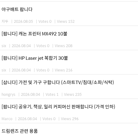
야구배트 팝니다
자두
|
2026.08.05
|
Votes 0
|
Views 152
[팝니다] 캐논 프린터 MX492 10불
six
|
2026.08.04
|
Votes 0
|
Views 208
[팝니다] HP Laser jet 복합기 30불
six
|
2026.08.04
|
Votes 0
|
Views 216
[삽니다] 가전 및 가구 구합니다 (스마트TV/침대/소파/식탁)
hongrys
|
2026.08.04
|
Votes 1
|
Views 235
[팝니다] 공유기, 책상, 일리 커피머신 판매합니다 (가격 인하)
Marco
|
2026.08.04
|
Votes 0
|
Views 296
드림렌즈 관련 용품