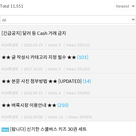
Total 11,551
[긴급공지] 달러 등 Cash 거래 금지
KSA학생회
|
2020.03.19
|
Votes 9
|
Views 335152
★★ 글 작성시 카테고리 지정 필수 ★★
(101)
KSA학생회
|
2017.10.05
|
Votes 5
|
Views 351202
★★ 본문 사진 첨부방법 ★★ [UPDATED]
(14)
KSA학생회
|
2016.09.15
|
Votes 4
|
Views 376902
★★ 벼룩시장 이용안내 ★★
(210)
KSA학생회
|
2016.09.08
|
Votes 13
|
Views 395876
[팝니다] 신기한 스쿨버스 키즈 30권 세트
New