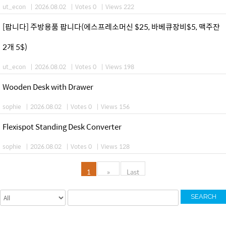
ut_econ
|
2026.08.02
|
Votes 0
|
Views 222
[팝니다] 주방용품 팝니다(에스프레소머신 $25, 바베큐장비$5, 맥주잔
2개 5$)
ut_econ
|
2026.08.02
|
Votes 0
|
Views 198
Wooden Desk with Drawer
sophie
|
2026.08.02
|
Votes 0
|
Views 156
Flexispot Standing Desk Converter
sophie
|
2026.08.02
|
Votes 0
|
Views 128
1
»
Last
SEARCH