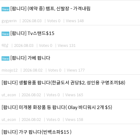
[팝니다] (예약 중) 램프, 신발장 - 가격내림
New
gygyerin
|
2026.08.03
|
Votes 0
|
Views 148
[팝니다] Tv스탠드$15
New
테남
|
2026.08.03
|
Votes 0
|
Views 131
[팝니다] 가베 팝니다
New
misojo12
|
2026.08.02
|
Votes 0
|
Views 177
[팝니다] 생활용품 팝니다(한글도서 권당$2, 성인용 구명조끼$8)
ut_econ
|
2026.08.02
|
Votes 0
|
Views 165
[팝니다] 미개봉 화장품 등 팝니다( Olay 바디워시 2개 $5)
ut_econ
|
2026.08.02
|
Votes 0
|
Views 158
[팝니다] 가구 팝니다(빈백소파$15 )