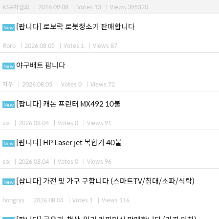
KSA학생회
|
2016.09.08
|
Votes 13
|
Views 395320
[팝니다] 로보락 로봇청소기 판매합니다
New
Roro
|
2026.08.05
|
Votes 1
|
Views 87
야구배트 팝니다
New
자두
|
2026.08.05
|
Votes 0
|
Views 72
[팝니다] 캐논 프린터 MX492 10불
New
six
|
2026.08.04
|
Votes 0
|
Views 91
[팝니다] HP Laser jet 복합기 40불
New
six
|
2026.08.04
|
Votes 0
|
Views 96
[삽니다] 가전 및 가구 구합니다 (스마트TV/침대/소파/식탁)
New
hongrys
|
2026.08.04
|
Votes 1
|
Views 116