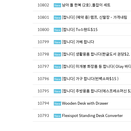
10802
남아 돌 한복 (2호) ,돌잡이 세트
New
10801
[팝니다] (예약 중) 램프, 신발장 - 가격내림
New
10800
[팝니다] Tv스탠드$15
New
10799
[팝니다] 가베 팝니다
New
10798
[팝니다] 생활용품 팝니다(한글도서 권당$2,
New
10797
[팝니다] 미개봉 화장품 등 팝니다( Olay 바디
New
10796
[팝니다] 가구 팝니다(빈백소파$15 )
New
10795
[팝니다] 주방용품 팝니다(에스프레소머신 $25
New
10794
Wooden Desk with Drawer
New
10793
Flexispot Standing Desk Converter
New