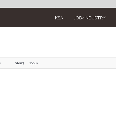
KSA
JOB/INDUSTRY
8
Views
15537