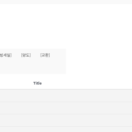
무빙세일]
[양도]
[교환]
Title