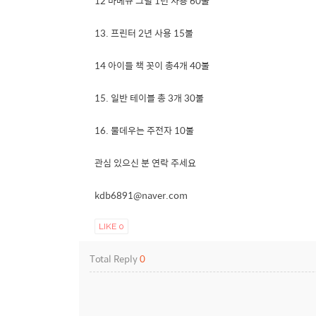
12 바베큐 그릴 1년 사용 60불
13. 프린터 2년 사용 15불
14 아이들 책 꼿이 총4개 40불
15. 일반 테이블 총 3개 30불
16. 물데우는 주전자 10불
관심 있으신 분 연락 주세요
kdb6891@naver.com
LIKE
0
Total Reply
0