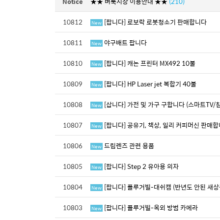
Notice
★★ 벼룩시장 이용안내 ★★
(210)
10812
[팝니다] 로보락 로봇청소기 판매합니다
New
10811
야구배트 팝니다
New
10810
[팝니다] 캐논 프린터 MX492 10불
New
10809
[팝니다] HP Laser jet 복합기 40불
New
10808
[삽니다] 가전 및 가구 구합니다 (스마트TV/
New
10807
[팝니다] 공유기, 책상, 일리 커피머신 판매합
New
10806
드림렌즈 관련 용품
New
10805
[팝니다] Step 2 유아용 의자
New
10804
[팝니다] 플루거빌-대쉬캠 (반년도 안된 새상
New
10803
[팝니다] 플루거빌-옥외 방범 카메라
New