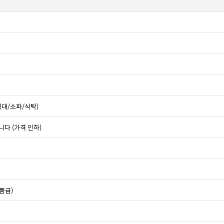
침대/소파/식탁)
니다 (가격 인하)
품급)