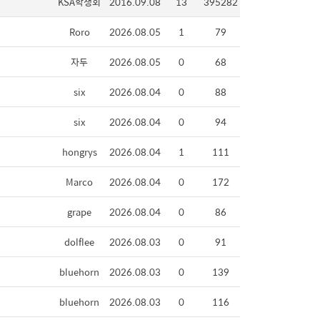
KSA학생회
2016.09.08
13
395282
Roro
2026.08.05
1
79
자두
2026.08.05
0
68
six
2026.08.04
0
88
six
2026.08.04
0
94
hongrys
2026.08.04
1
111
Marco
2026.08.04
0
172
grape
2026.08.04
0
86
dolflee
2026.08.03
0
91
bluehorn
2026.08.03
0
139
bluehorn
2026.08.03
0
116