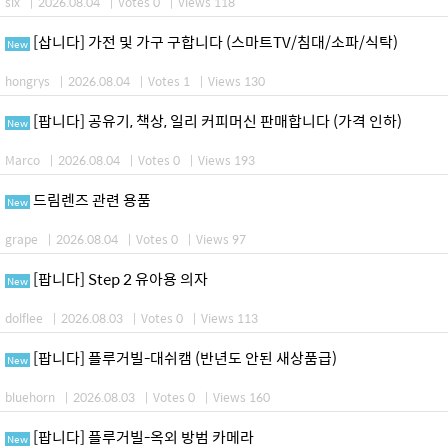
six
|
2026.08.04
|
Votes 0
|
Views 118
[삽니다] 가전 및 가구 구합니다 (스마트TV/침대/소파/식탁)
New
hongrys
|
2026.08.04
|
Votes 1
|
Views 130
[팝니다] 공유기, 책상, 일리 커피머신 판매합니다 (가격 인하)
New
Marco
|
2026.08.04
|
Votes 0
|
Views 193
드림렌즈 관련 용품
New
grape
|
2026.08.04
|
Votes 0
|
Views 97
[팝니다] Step 2 유아용 의자
New
dolflee
|
2026.08.03
|
Votes 0
|
Views 113
[팝니다] 플루거빌-대쉬캠 (반년도 안된 새상품급)
New
bluehorn
|
2026.08.03
|
Votes 0
|
Views 160
[팝니다] 플루거빌-옥외 방범 카메라
New