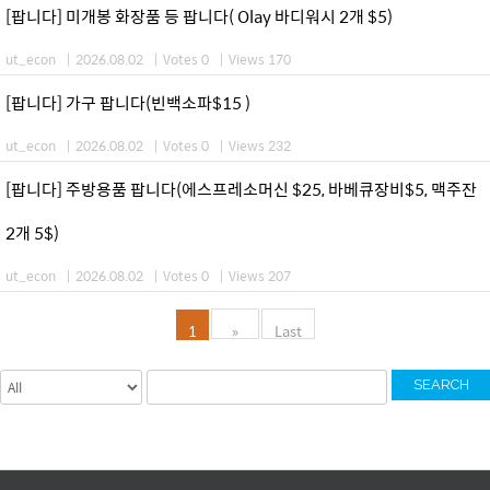
[팝니다] 미개봉 화장품 등 팝니다( Olay 바디워시 2개 $5)
ut_econ
|
2026.08.02
|
Votes 0
|
Views 170
[팝니다] 가구 팝니다(빈백소파$15 )
ut_econ
|
2026.08.02
|
Votes 0
|
Views 232
[팝니다] 주방용품 팝니다(에스프레소머신 $25, 바베큐장비$5, 맥주잔
2개 5$)
ut_econ
|
2026.08.02
|
Votes 0
|
Views 207
1
»
Last
SEARCH