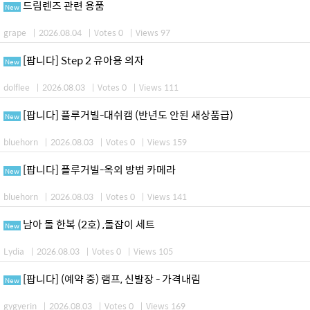
드림렌즈 관련 용품
New
grape
|
2026.08.04
|
Votes 0
|
Views 97
[팝니다] Step 2 유아용 의자
New
dolflee
|
2026.08.03
|
Votes 0
|
Views 111
[팝니다] 플루거빌-대쉬캠 (반년도 안된 새상품급)
New
bluehorn
|
2026.08.03
|
Votes 0
|
Views 159
[팝니다] 플루거빌-옥외 방범 카메라
New
bluehorn
|
2026.08.03
|
Votes 0
|
Views 141
남아 돌 한복 (2호) ,돌잡이 세트
New
Lydia
|
2026.08.03
|
Votes 0
|
Views 105
[팝니다] (예약 중) 램프, 신발장 - 가격내림
New
gygyerin
|
2026.08.03
|
Votes 0
|
Views 169