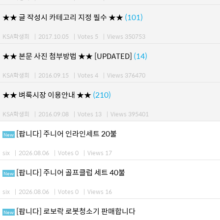
★★ 글 작성시 카테고리 지정 필수 ★★
(101)
KSA학생회
|
2017.10.05
|
Votes 5
|
Views 350753
★★ 본문 사진 첨부방법 ★★ [UPDATED]
(14)
KSA학생회
|
2016.09.15
|
Votes 4
|
Views 376470
★★ 벼룩시장 이용안내 ★★
(210)
KSA학생회
|
2016.09.08
|
Votes 13
|
Views 395401
[팝니다] 주니어 인라인세트 20불
New
six
|
2026.08.06
|
Votes 0
|
Views 17
[팝니다] 주니어 골프클럽 세트 40불
New
six
|
2026.08.06
|
Votes 0
|
Views 16
[팝니다] 로보락 로봇청소기 판매합니다
New