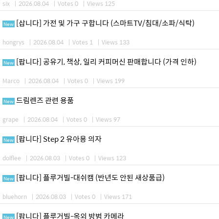
six
|
2026.08.04
|
Votes 0
|
Views 125
[삽니다] 가전 및 가구 구합니다 (스마트TV/침대/소파/식탁)
New
hongrys
|
2026.08.04
|
Votes 1
|
Views 133
[팝니다] 공유기, 책상, 일리 커피머신 판매합니다 (가격 인하)
New
Marco
|
2026.08.04
|
Votes 0
|
Views 199
드림렌즈 관련 용품
New
grape
|
2026.08.04
|
Votes 0
|
Views 97
[팝니다] Step 2 유아용 의자
New
dolflee
|
2026.08.03
|
Votes 0
|
Views 123
[팝니다] 플루거빌-대쉬캠 (반년도 안된 새상품급)
New
bluehorn
|
2026.08.03
|
Votes 0
|
Views 171
[팝니다] 플루거빌-옥외 방범 카메라
New