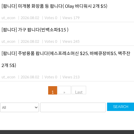
[팝니다] 미개봉 화장품 등 팝니다( Olay 바디워시 2개 $5)
ut_econ
|
2026.08.02
|
Votes 0
|
Views 179
[팝니다] 가구 팝니다(빈백소파$15 )
ut_econ
|
2026.08.02
|
Votes 0
|
Views 245
[팝니다] 주방용품 팝니다(에스프레소머신 $25, 바베큐장비$5, 맥주잔
2개 5$)
ut_econ
|
2026.08.02
|
Votes 0
|
Views 213
1
»
Last
SEARCH