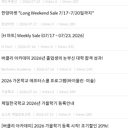
채드부동산
|
2026.07.23
|
Votes 0
|
Views 207
한양마켓 *Long Weekend Sale 7/17~7/20일까지*
한양마켓
|
2026.07.17
|
Votes 0
|
Views 285
[H 마트] Weekly Sale (07/17 ~ 07/23, 2026)
H Mart
|
2026.07.16
|
Votes 0
|
Views 332
버클리 아카데미 2026년 졸업생의 눈부신 대학 합격 성과!
Berkeley Academy
|
2026.07.16
|
Votes 0
|
Views 245
2026 가온학교 애프터스쿨 프로그램(바이올린·미술)
가온학교
|
2026.07.14
|
Votes 0
|
Views 349
제일한국학교 2026년 가을학기 등록안내
오스틴 제일장로교회
|
2026.07.13
|
Votes 0
|
Views 285
[버클리 아카데미] 2026 가을학기 등록 시작! 조기할인 20%!