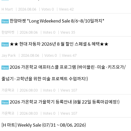
H Mart
|
2026.08.06
|
Votes 0
|
Views 42
한양마켓 *Long Wdeekend Sale 8/6~8/10일까지*
New
한양마켓
|
2026.08.06
|
Votes 0
|
Views 35
★★ 현대 자동차 2026년 8 월 할인 스페셜 & 혜택★★
New
Jay Park
|
2026.08.06
|
Votes 0
|
Views 47
2026 가온학교 애프터스쿨 프로그램 (바이올린·미술·키즈요가/
New
줄넘기·고학년을 위한 미술 프로젝트 수업까지!)
가온학교
|
2026.08.03
|
Votes 0
|
Views 107
2026 가온학교 가을학기 등록안내 (8월 22일 등록마감예정!)
New
가온학교
|
2026.08.03
|
Votes 0
|
Views 107
[H 마트] Weekly Sale (07/31 ~ 08/06, 2026)