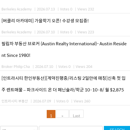
Berkeley Academy
|
2026.07.13
|
Votes 0
|
Views 232
[버클리 아카데미] 가을학기 오픈! 수강생 모집중!
Berkeley Academy
|
2026.07.10
|
Votes 0
|
Views 223
필립차 부동산 브로커 (Austin Realty International)- Austin Reside
nt Since 1980!
Broker Philip Cha
|
2026.07.10
|
Votes 0
|
Views 204
[인트라시티 한인부동산][계약진행중/리스팅 2일만에 매칭]신축 첫 입
주 렌트매물 – 파크사이드 온 더 페닌슐라/학군 10·10·8/ 월 $2,875
인트라시티 부동산
|
2026.07.09
|
Votes 0
|
Views 260
1
»
Last
SEARCH