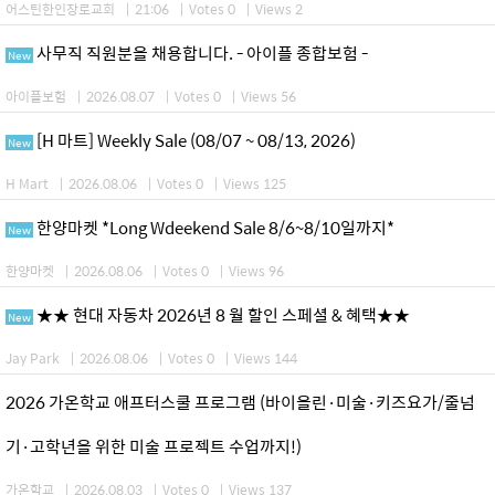
어스틴한인장로교회
|
21:06
|
Votes 0
|
Views 2
사무직 직원분을 채용합니다. - 아이플 종합보험 -
New
아이플보험
|
2026.08.07
|
Votes 0
|
Views 56
[H 마트] Weekly Sale (08/07 ~ 08/13, 2026)
New
H Mart
|
2026.08.06
|
Votes 0
|
Views 125
한양마켓 *Long Wdeekend Sale 8/6~8/10일까지*
New
한양마켓
|
2026.08.06
|
Votes 0
|
Views 96
★★ 현대 자동차 2026년 8 월 할인 스페셜 & 혜택★★
New
Jay Park
|
2026.08.06
|
Votes 0
|
Views 144
2026 가온학교 애프터스쿨 프로그램 (바이올린·미술·키즈요가/줄넘
기·고학년을 위한 미술 프로젝트 수업까지!)
가온학교
|
2026.08.03
|
Votes 0
|
Views 137