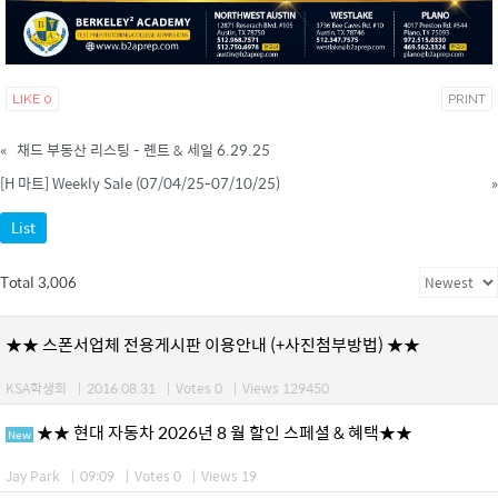
LIKE
0
PRINT
«
채드 부동산 리스팅 - 롄트 & 세일 6.29.25
[H 마트] Weekly Sale (07/04/25-07/10/25)
»
List
Total 3,006
★★ 스폰서업체 전용게시판 이용안내 (+사진첨부방법) ★★
KSA학생회
|
2016.08.31
|
Votes 0
|
Views 129450
★★ 현대 자동차 2026년 8 월 할인 스페셜 & 혜택★★
New
Jay Park
|
09:09
|
Votes 0
|
Views 19