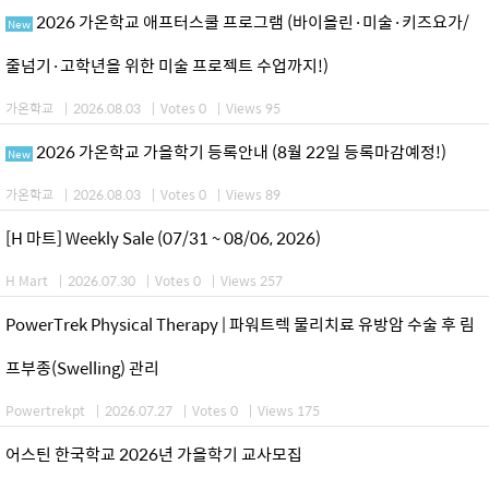
2026 가온학교 애프터스쿨 프로그램 (바이올린·미술·키즈요가/
New
줄넘기·고학년을 위한 미술 프로젝트 수업까지!)
가온학교
|
2026.08.03
|
Votes 0
|
Views 95
2026 가온학교 가을학기 등록안내 (8월 22일 등록마감예정!)
New
가온학교
|
2026.08.03
|
Votes 0
|
Views 89
[H 마트] Weekly Sale (07/31 ~ 08/06, 2026)
H Mart
|
2026.07.30
|
Votes 0
|
Views 257
PowerTrek Physical Therapy | 파워트렉 물리치료 유방암 수술 후 림
프부종(Swelling) 관리
Powertrekpt
|
2026.07.27
|
Votes 0
|
Views 175
어스틴 한국학교 2026년 가을학기 교사모집