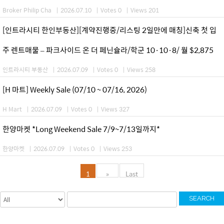
Broker Philip Cha
|
2026.07.10
|
Votes 0
|
Views 201
[인트라시티 한인부동산][계약진행중/리스팅 2일만에 매칭]신축 첫 입
주 렌트매물 – 파크사이드 온 더 페닌슐라/학군 10·10·8/ 월 $2,875
인트라시티 부동산
|
2026.07.09
|
Votes 0
|
Views 258
[H 마트] Weekly Sale (07/10 ~ 07/16, 2026)
H Mart
|
2026.07.09
|
Votes 0
|
Views 327
한양마켓 *Long Weekend Sale 7/9~7/13일까지*
한양마켓
|
2026.07.09
|
Votes 0
|
Views 253
1
»
Last
SEARCH