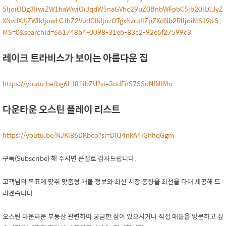
5IjoiODg3IiwiZW1haWwiOiJqdW5naGVhc29uZ0BnbWFpbC5jb20iLCJyZ
XNvdXJjZWlkIjowLCJhZ2VudGlkIjozOTgxNzcsIlZpZXdNb2RlIjoiMSJ9&S
MS=0&searchId=661748b4-0098-31eb-83c2-92e5f27599c3
레이크 트라비스가 보이는 아름다운 집
https://youtu.be/bg6LJ81ibZU?si=3odFnS7SSoNfMIMu
다운타운 오스틴 플레이 리스트
https://youtu.be/NJKl86DKbco?si=DlQ4nkA4lGhhqGgm
구독(Subscribe) 해 주시면 큰절로 감사드립니다.
고객님의 목표에 맞춰 맞춤형 매물 정보와 최신 시장 동향을 최선을 다해 제공해 드
리겠습니다
오스틴 다운타운 부동산 관련하여 궁금한 점이 있으시거나 직접 매물을 방문하고 싶