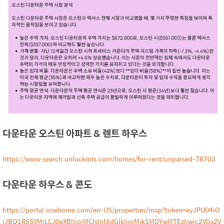
다운타운 오스틴 아파트 & 렌트 하우스
https://www.search.unlockmls.com/homes/for-rent/unparsed-78703
다운타운 하우스 & 콘도
https://portal.onehome.com/en-US/properties/map?token=eyJPU04iO
iJBQ1RSSVMiLCJ0eXBlIjoiMCIsInNldGlkIjoiMjk1MDYwMTEzIiwic2V0a2V