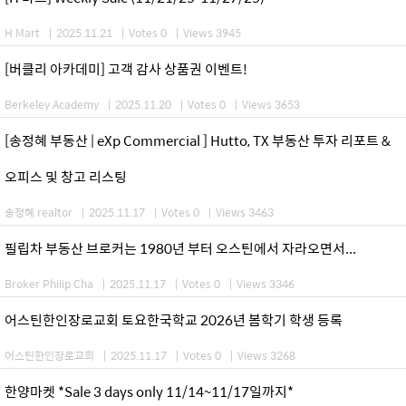
H Mart
|
2025.11.21
|
Votes 0
|
Views 3945
[버클리 아카데미] 고객 감사 상품권 이벤트!
Berkeley Academy
|
2025.11.20
|
Votes 0
|
Views 3653
[송정혜 부동산 | eXp Commercial ] Hutto, TX 부동산 투자 리포트 &
오피스 및 창고 리스팅
송정혜 realtor
|
2025.11.17
|
Votes 0
|
Views 3463
필립차 부동산 브로커는 1980년 부터 오스틴에서 자라오면서...
Broker Philip Cha
|
2025.11.17
|
Votes 0
|
Views 3346
어스틴한인장로교회 토요한국학교 2026년 봄학기 학생 등록
어스틴한인장로교회
|
2025.11.17
|
Votes 0
|
Views 3268
한양마켓 *Sale 3 days only 11/14~11/17일까지*