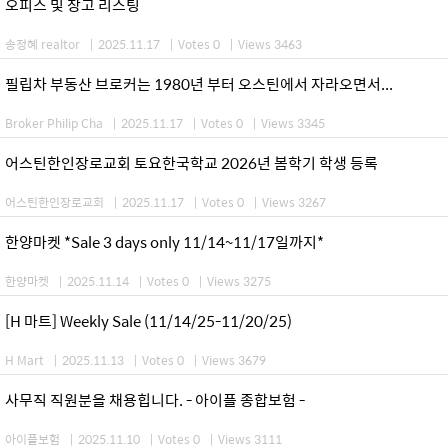
오피스 및 창고 리스팅
송정혜 realtor
|
2025.11.17
|
Votes 0
|
Views 3463
필립차 부동산 브로커는 1980년 부터 오스틴에서 자라오면서...
Broker Philip Cha
|
2025.11.17
|
Votes 0
|
Views 3345
어스틴한인장로교회 토요한국학교 2026년 봄학기 학생 등록
어스틴한인장로교회
|
2025.11.17
|
Votes 0
|
Views 3267
한양마켓 *Sale 3 days only 11/14~11/17일까지*
한양마켓
|
2025.11.14
|
Votes 0
|
Views 3275
[H 마트] Weekly Sale (11/14/25-11/20/25)
H Mart
|
2025.11.13
|
Votes 0
|
Views 3679
사무직 직원분을 채용힙니다. - 아이플 종합보험 -
아이플보험
|
2025.11.10
|
Votes 0
|
Views 3111