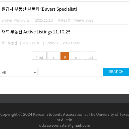
필립차 부동산 브로커 (Buyers Specialist)
Broker Philip Cha
|
2025.11.10
|
Votes 0
|
Views 3088
채드 부동산 Active Listings 11.10.25
채드부동산
|
2025.11.10
|
Votes 0
|
Views 3383
First
«
9
»
Last
SEARCH
Copyright ⓒ 2024 Korean Students Association at The University of Texas
at Austin
utksawebmaster@gmail.com