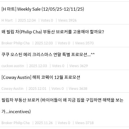
[H 마트] Weekly Sale (12/05/25-12/11/25)
H Mart
|
2025.12.04
|
Votes 0
|
Views 3926
왜 필립 차(Philip Cha) 부동산 브로커를 고용해야 할까요?
Broker Philip Cha
|
2025.12.03
|
Votes 0
|
Views 3570
쿠쿠 오스틴 메리 크리스마스 연말 특별 프로모션...^^
cuckoo austin
|
2025.12.03
|
Votes 0
|
Views 3629
[Coway Austin] 해피 코웨이 12월 프로모션
Coway Austin
|
2025.12.01
|
Votes 0
|
Views 3638
필립차 부동산 브로커 (바이어들이 왜 지금 집을 구입하면 해택을 보는
가...incentives)
Broker Philip Cha
|
2025.11.26
|
Votes 0
|
Views 3718