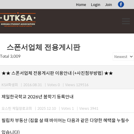
Home
Login
Join
Skip
to
content
스폰서업체 전용게시판
Total 3,009
★★ 스폰서업체 전용게시판 이용안내 (+사진첨부방법) ★★
KSA학생회
|
2016.08.31
|
Votes 0
|
Views 129516
제일한국학교 2026년 봄학기 등록안내
오스틴 제일장로교회
|
2025.12.10
|
Votes 1
|
Views 3941
필립차 부동산 (집을 살 때 바이어는 다음과 같은 다양한 혜택을 누릴수
있습니다)