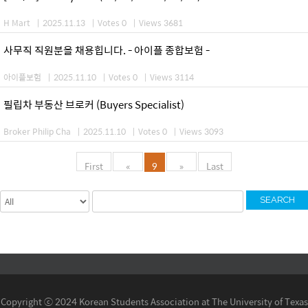
H Mart
|
2025.11.13
|
Votes 0
|
Views 3681
사무직 직원분을 채용힙니다. - 아이플 종합보험 -
아이플보험
|
2025.11.10
|
Votes 0
|
Views 3114
필립차 부동산 브로커 (Buyers Specialist)
Broker Philip Cha
|
2025.11.10
|
Votes 0
|
Views 3093
First
«
9
»
Last
SEARCH
Copyright ⓒ 2024 Korean Students Association at The University of Texas