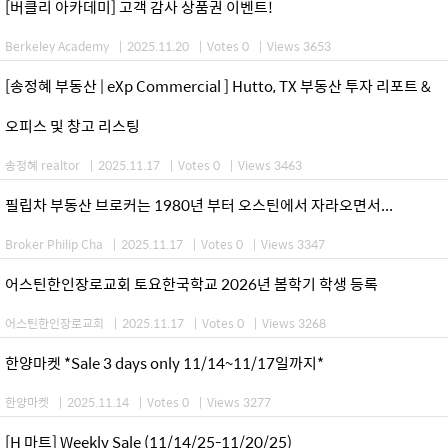
[버클리 아카데미] 고객 감사 상품권 이벤트!
Berkeley Academy
|
2025.11.20
|
Votes 0
|
Views 3653
[송정혜 부동산 | eXp Commercial ] Hutto, TX 부동산 투자 리포트 &
오피스 및 창고 리스팅
송정혜 realtor
|
2025.11.17
|
Votes 0
|
Views 3463
필립차 부동산 브로커는 1980년 부터 오스틴에서 자라오면서...
Broker Philip Cha
|
2025.11.17
|
Votes 0
|
Views 3347
어스틴한인장로교회 토요한국학교 2026년 봄학기 학생 등록
어스틴한인장로교회
|
2025.11.17
|
Votes 0
|
Views 3268
한양마켓 *Sale 3 days only 11/14~11/17일까지*
한양마켓
|
2025.11.14
|
Votes 0
|
Views 3277
[H 마트] Weekly Sale (11/14/25-11/20/25)