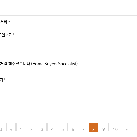
 서비스
/25일까지*
해주셨습니다 (Home Buyers Specialist)
까지*
st
«
1
2
3
4
5
6
7
8
9
10
»