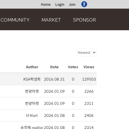
Home
Login
Join
COMMUNITY
MARKET
SPONSOR
Author
Date
Votes
Views
KSA학생회
2016.08.31
0
129503
한양마켓
2026.01.09
0
2266
한양마켓
2026.01.09
0
2311
H Mart
2026.01.08
0
2406
송정혜 realtor
2026.01.08
0
2314