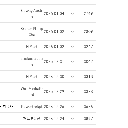
Coway Austi
2026.01.04
0
2769
n
Broker Philip
2026.01.02
0
2809
Cha
H Mart
2026.01.02
0
3247
cuckoo austi
2025.12.31
0
3042
n
H Mart
2025.12.30
0
3318
WonMediaPr
2025.12.29
0
3373
int
[파워트렉 물리치료 / 오스틴 유일 한인 물리치료 클리닉] 삼성라이온즈/ 한화 이글스 야구단/ 태릉선수촌/국가대표팀 선수트레이너, 물리치료사 출신! (Round Rock/Austin)
Powertrekpt
2025.12.26
0
3676
채드부동산
2025.12.24
0
3897