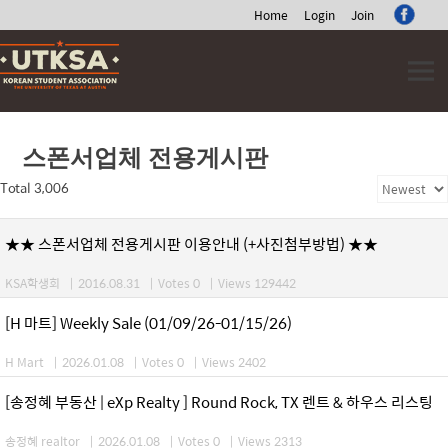
Home
Login
Join
Skip
to
content
스폰서업체 전용게시판
Total 3,006
★★ 스폰서업체 전용게시판 이용안내 (+사진첨부방법) ★★
KSA학생회
|
2016.08.31
|
Votes 0
|
Views 129442
[H 마트] Weekly Sale (01/09/26-01/15/26)
H Mart
|
2026.01.08
|
Votes 0
|
Views 2402
[송정혜 부동산 | eXp Realty ] Round Rock, TX 렌트 & 하우스 리스팅
송정혜 realtor
|
2026.01.08
|
Votes 0
|
Views 2313