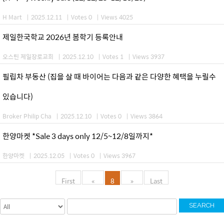
H Mart
|
2025.12.11
|
Votes 0
|
Views 4025
제일한국학교 2026년 봄학기 등록안내
오스틴 제일장로교회
|
2025.12.10
|
Votes 1
|
Views 3937
필립차 부동산 (집을 살 때 바이어는 다음과 같은 다양한 혜택을 누릴수
있습니다)
Broker Philip Cha
|
2025.12.10
|
Votes 0
|
Views 3864
한양마켓 *Sale 3 days only 12/5~12/8일까지*
한양마켓
|
2025.12.05
|
Votes 0
|
Views 3967
First
«
8
»
Last
SEARCH