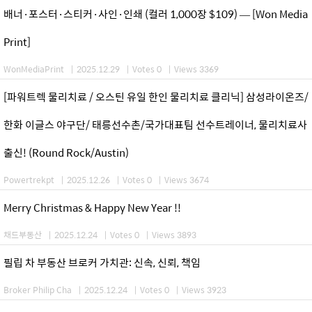
배너·포스터·스티커·사인·인쇄 (컬러 1,000장 $109) — [Won Media
Print]
WonMediaPrint
|
2025.12.29
|
Votes 0
|
Views 3369
[파워트렉 물리치료 / 오스틴 유일 한인 물리치료 클리닉] 삼성라이온즈/
한화 이글스 야구단/ 태릉선수촌/국가대표팀 선수트레이너, 물리치료사
출신! (Round Rock/Austin)
Powertrekpt
|
2025.12.26
|
Votes 0
|
Views 3674
Merry Christmas & Happy New Year !!
채드부동산
|
2025.12.24
|
Votes 0
|
Views 3893
필립 차 부동산 브로커 가치관: 신속, 신뢰, 책임
Broker Philip Cha
|
2025.12.24
|
Votes 0
|
Views 3923