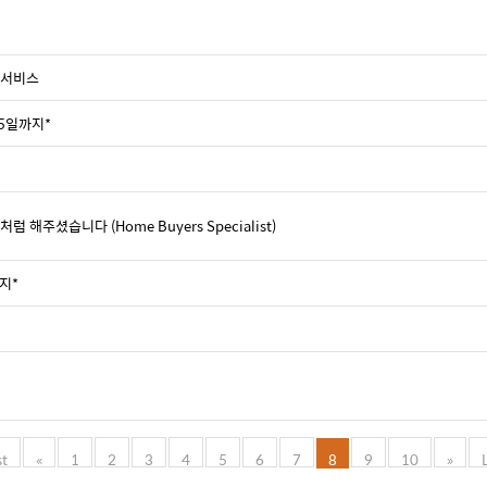
 서비스
/25일까지*
해주셨습니다 (Home Buyers Specialist)
까지*
st
«
1
2
3
4
5
6
7
8
9
10
»