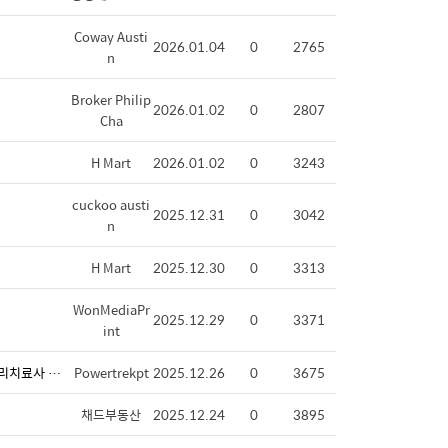
Coway Austi
2026.01.04
0
2765
n
Broker Philip
2026.01.02
0
2807
Cha
H Mart
2026.01.02
0
3243
cuckoo austi
2025.12.31
0
3042
n
H Mart
2025.12.30
0
3313
WonMediaPr
2025.12.29
0
3371
int
[파워트렉 물리치료 / 오스틴 유일 한인 물리치료 클리닉] 삼성라이온즈/ 한화 이글스 야구단/ 태릉선수촌/국가대표팀 선수트레이너, 물리치료사 출신! (Round Rock/Austin)
Powertrekpt
2025.12.26
0
3675
채드부동산
2025.12.24
0
3895