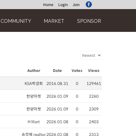
Home
Login
Join
COMMUNITY
MARKET
SPONSOR
Author
Date
Votes
Views
KSA학생회
2016.08.31
0
129461
한양마켓
2026.01.09
0
2260
한양마켓
2026.01.09
0
2309
H Mart
2026.01.08
0
2403
송정혜 realtor
2026.01.08
0
2313