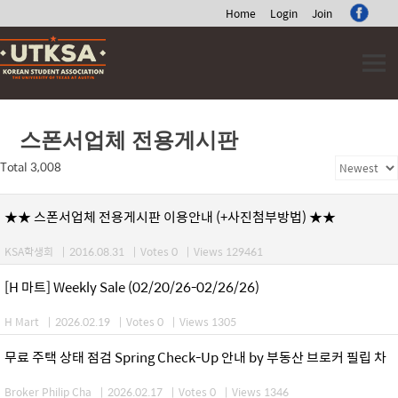
Home
Login
Join
Skip
to
content
스폰서업체 전용게시판
Total 3,008
★★ 스폰서업체 전용게시판 이용안내 (+사진첨부방법) ★★
KSA학생회
|
2016.08.31
|
Votes 0
|
Views 129461
[H 마트] Weekly Sale (02/20/26-02/26/26)
H Mart
|
2026.02.19
|
Votes 0
|
Views 1305
무료 주택 상태 점검 Spring Check-Up 안내 by 부동산 브로커 필립 차
Broker Philip Cha
|
2026.02.17
|
Votes 0
|
Views 1346