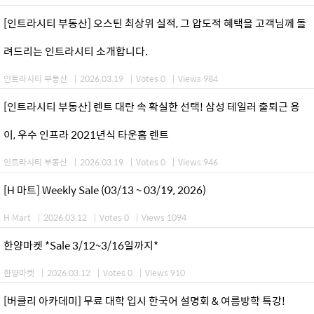
[인트라시티 부동산] 오스틴 최상위 실적, 그 압도적 혜택을 고객님께 돌
려드리는 인트라시티 소개합니다.
인트라시티 부동산
|
2026.03.19
|
Votes 0
|
Views 984
[인트라시티 부동산] 렌트 대란 속 확실한 선택! 삼성 테일러 출퇴근 용
이, 우수 인프라 2021년식 타운홈 렌트
인트라시티 부동산
|
2026.03.19
|
Votes 0
|
Views 946
[H 마트] Weekly Sale (03/13 ~ 03/19, 2026)
H Mart
|
2026.03.12
|
Votes 0
|
Views 1094
한양마켓 *Sale 3/12~3/16일까지*
한양마켓
|
2026.03.12
|
Votes 0
|
Views 910
[버클리 아카데미] 무료 대학 입시 한국어 설명회 & 여름방학 특강!