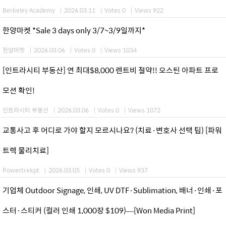
Berkeley Academy
|
2026.03.11
|
Votes 0
|
Views 922
한양마켓 *Sale 3 days only 3/7~3/9일까지*
한양마켓
|
2026.03.06
|
Votes 0
|
Views 1034
[인트라시티 부동산] 연 최대$8,000 렌트비 절약!! 오스틴 아파트 프로
모션 확인!
인트라시티 부동산
|
2026.03.06
|
Votes 0
|
Views 1072
교통사고 후 어디로 가야 할지 모르시나요? (치료·변호사 선택 팁) [파워
트렉 물리치료]
Powertrekpt
|
2026.03.05
|
Votes 0
|
Views 937
기업체 Outdoor Signage, 인쇄, UV DTF·Sublimation, 배너·인쇄·포
스터·스티커 (컬러 인쇄 1,000장 $109)—[Won Media Print]