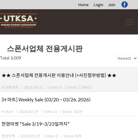
Home
Login
Join
Skip
to
content
스폰서업체 전용게시판
Total 3,009
★★ 스폰서업체 전용게시판 이용안내 (+사진첨부방법) ★★
KSA학생회
|
2016.08.31
|
Votes 0
|
Views 129603
[H 마트] Weekly Sale (03/20 ~ 03/26, 2026)
H Mart
|
2026.03.19
|
Votes 0
|
Views 1029
한양마켓 *Sale 3/19~3/23일까지*
한양마켓
|
2026.03.19
|
Votes 0
|
Views 949