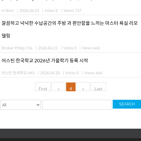
H Mart
|
2026.04.23
|
Votes 0
|
Views 737
깔끔하고 넉넉한 수납공간의 주방 과 편안함을 느끼는 마스터 욕실 리모
델링
Broker Philip Cha
|
2026.04.23
|
Votes 0
|
Views 642
어스틴 한국학교 2026년 가을학기 등록 시작
어스틴 한국학교 AKS
|
2026.04.20
|
Votes 0
|
Views 664
First
«
4
»
Last
SEARCH