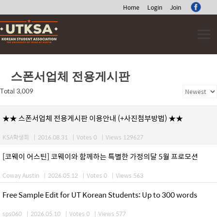
Home
Login
Join
Skip
to
content
스폰서업체 전용게시판
Total 3,009
★★ 스폰서업체 전용게시판 이용안내 (+사진첨부방법) ★★
KSA학생회
|
2016.08.31
|
Votes 0
|
Views 129627
[코웨이 어스틴] 코웨이와 함께하는 특별한 가정의달 5월 프로모션
Coway Austin
|
2026.05.12
|
Votes 0
|
Views 563
Free Sample Edit for UT Korean Students: Up to 300 words
sps060
|
2026.05.10
|
Votes 0
|
Views 577