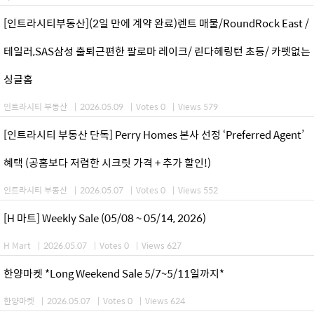
[인트라시티부동산](2일 만에 계약 완료)렌트 매물/RoundRock East /
테일러,SAS삼성 출퇴근편한 팔로마 레이크/ 린다헤링턴 초등/ 카펫없는
싱글홈
인트라시티 부동산
|
2026.05.09
|
Votes 0
|
Views 579
[인트라시티 부동산 단독] Perry Homes 본사 선정 ‘Preferred Agent’
혜택 (공홈보다 저렴한 시크릿 가격 + 추가 할인!)
인트라시티 부동산
|
2026.05.07
|
Votes 0
|
Views 552
[H 마트] Weekly Sale (05/08 ~ 05/14, 2026)
H Mart
|
2026.05.07
|
Votes 0
|
Views 627
한양마켓 *Long Weekend Sale 5/7~5/11일까지*
한양마켓
|
2026.05.07
|
Votes 0
|
Views 624