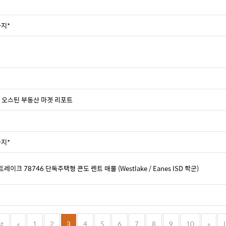
까지*
터: 오스틴 부동산 마겟 리포트
까지*
 78746 단독주택형 콘도 렌트 매물 (Westlake / Eanes ISD 학군)
st
«
1
2
3
4
5
6
7
8
9
10
»