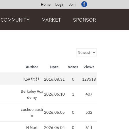
Home
Login
Join
COMMUNITY
MARKET
SPONSOR
Author
Date
Votes
Views
KSA학생회
2016.08.31
0
129518
Berkeley Aca
2026.06.10
1
407
demy
cuckoo austi
2026.06.05
0
532
n
H Mart
2026.06.04
0
611