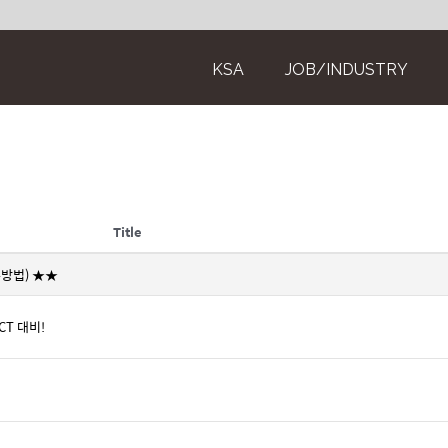
KSA
JOB/INDUSTRY
Title
방법) ★★
CT 대비!