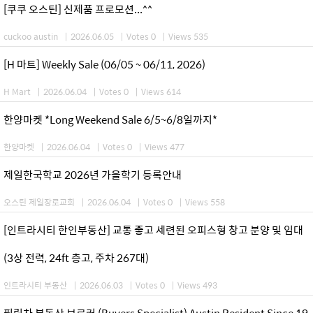
[쿠쿠 오스틴] 신제품 프로모션...^^
cuckoo austin
|
2026.06.05
|
Votes 0
|
Views 535
[H 마트] Weekly Sale (06/05 ~ 06/11, 2026)
H Mart
|
2026.06.04
|
Votes 0
|
Views 614
한양마켓 *Long Weekend Sale 6/5~6/8일까지*
한양마켓
|
2026.06.04
|
Votes 0
|
Views 477
제일한국학교 2026년 가을학기 등록안내
오스틴 제일장로교회
|
2026.06.04
|
Votes 0
|
Views 558
[인트라시티 한인부동산] 교통 좋고 세련된 오피스형 창고 분양 및 임대
(3상 전력, 24ft 층고, 주차 267대)
인트라시티 부동산
|
2026.06.03
|
Votes 0
|
Views 493
필립차 부동산 브로커 (Buyers Specialist) Austin Resident Since 19