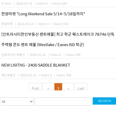
H Mart
|
2026.05.14
|
Votes 0
|
Views 639
한양마켓 *Long Weekend Sale 5/14~5/18일까지*
한양마켓
|
2026.05.14
|
Votes 0
|
Views 550
[인트라시티한인부동산 렌트매물] 최고 학군 웨스트레이크 78746 단독
주택형 콘도 렌트 매물 (Westlake / Eanes ISD 학군)
인트라시티 부동산
|
2026.05.14
|
Votes 0
|
Views 539
NEW LISITNG - 2400 SADDLE BLANKET
채드부동산
|
2026.05.14
|
Votes 0
|
Views 538
First
«
3
»
Last
SEARCH