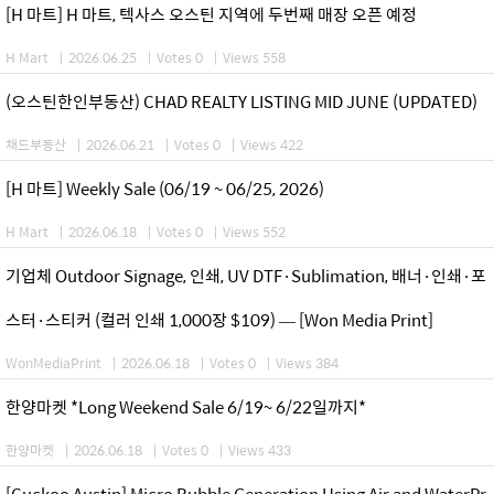
[H 마트] H 마트, 텍사스 오스틴 지역에 두번째 매장 오픈 예정
H Mart
|
2026.06.25
|
Votes 0
|
Views 558
(오스틴한인부동산) CHAD REALTY LISTING MID JUNE (UPDATED)
채드부동산
|
2026.06.21
|
Votes 0
|
Views 422
[H 마트] Weekly Sale (06/19 ~ 06/25, 2026)
H Mart
|
2026.06.18
|
Votes 0
|
Views 552
기업체 Outdoor Signage, 인쇄, UV DTF·Sublimation, 배너·인쇄·포
스터·스티커 (컬러 인쇄 1,000장 $109) — [Won Media Print]
WonMediaPrint
|
2026.06.18
|
Votes 0
|
Views 384
한양마켓 *Long Weekend Sale 6/19~ 6/22일까지*
한양마켓
|
2026.06.18
|
Votes 0
|
Views 433
[Cuckoo Austin] Micro Bubble Generation Using Air and WaterPr