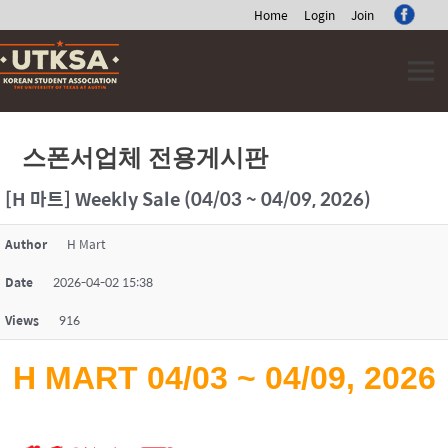
Home
Login
Join
Skip
to
content
스폰서업체 전용게시판
[H 마트] Weekly Sale (04/03 ~ 04/09, 2026)
Author
H Mart
Date
2026-04-02 15:38
Views
916
H MART 04/03 ~ 04/09, 2026