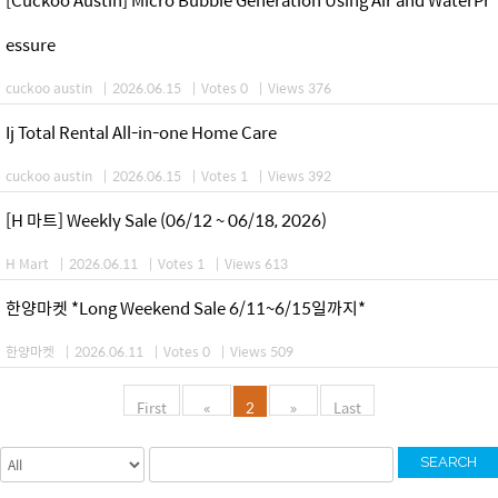
essure
cuckoo austin
|
2026.06.15
|
Votes 0
|
Views 376
Ij Total Rental All-in-one Home Care
cuckoo austin
|
2026.06.15
|
Votes 1
|
Views 392
[H 마트] Weekly Sale (06/12 ~ 06/18, 2026)
H Mart
|
2026.06.11
|
Votes 1
|
Views 613
한양마켓 *Long Weekend Sale 6/11~6/15일까지*
한양마켓
|
2026.06.11
|
Votes 0
|
Views 509
First
«
2
»
Last
SEARCH