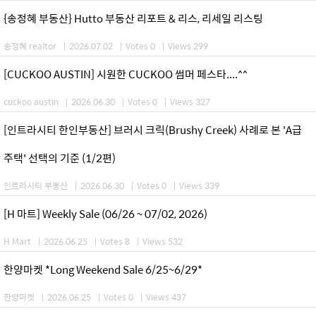
{송정혜 부동산} Hutto 부동산 리포트 & 리스, 리세일 리스팅
송정혜 realtor
|
2026.07.02
|
Votes 0
|
Views 299
[CUCKOO AUSTIN] 시원한 CUCKOO 썸머 페스타....^^
cuckoo austin
|
2026.06.30
|
Votes 0
|
Views 327
[인트라시티 한인부동산] 브러시 크릭(Brushy Creek) 사례로 본 'A급
주택' 선택의 기준 (1/2편)
인트라시티 부동산
|
2026.06.30
|
Votes 0
|
Views 339
[H 마트] Weekly Sale (06/26 ~ 07/02, 2026)
H Mart
|
2026.06.25
|
Votes 8
|
Views 532
한양마켓 *Long Weekend Sale 6/25~6/29*
한양마켓
|
2026.06.25
|
Votes 0
|
Views 437