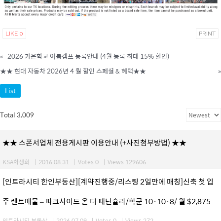
LIKE
0
PRINT
«
2026 가온학교 여름캠프 등록안내 (4월 등록 최대 15% 할인)
★★ 현대 자동차 2026년 4 월 할인 스페셜 & 혜택★★
»
List
Total 3,009
★★ 스폰서업체 전용게시판 이용안내 (+사진첨부방법) ★★
KSA학생회
|
2016.08.31
|
Votes 0
|
Views 129606
[인트라시티 한인부동산][계약진행중/리스팅 2일만에 매칭]신축 첫 입
주 렌트매물 – 파크사이드 온 더 페닌슐라/학군 10·10·8/ 월 $2,875
인트라시티 부동산
|
2026.07.09
|
Votes 0
|
Views 272