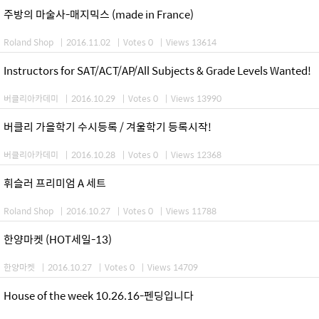
주방의 마술사-매지믹스 (made in France)
Roland Shop
|
2016.11.02
|
Votes 0
|
Views 13614
Instructors for SAT/ACT/AP/All Subjects & Grade Levels Wanted!
버클리아카데미
|
2016.10.29
|
Votes 0
|
Views 13990
버클리 가을학기 수시등록 / 겨울학기 등록시작!
버클리아카데미
|
2016.10.28
|
Votes 0
|
Views 12368
휘슬러 프리미엄 A 세트
Roland Shop
|
2016.10.27
|
Votes 0
|
Views 11788
한양마켓 (HOT세일-13)
한양마켓
|
2016.10.27
|
Votes 0
|
Views 14709
House of the week 10.26.16-펜딩입니다