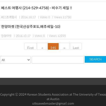
베스트 여행사 (214-529-4758) - 비수기 세일 !!
베스트여행사
|
2016.10.17
|
Votes 0
|
Views 11750
한양마켓 (한국산상주포도,배추세일-10)
한양마켓
|
2016.10.17
|
Votes 0
|
Views 12235
First
«
145
»
Last
SEARCH
Copyright ⓒ 2024 Korean Students Association at The University of Texas
at Austin
utksawebmaster@gmail.com