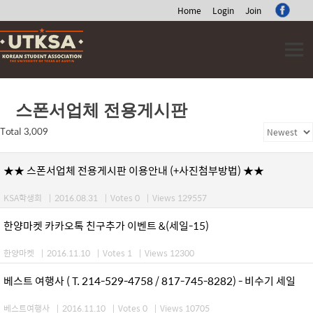
Home
Login
Join
Skip
to
content
스폰서업체 전용게시판
Total 3,009
★★ 스폰서업체 전용게시판 이용안내 (+사진첨부방법) ★★
KSA학생회
|
2016.08.31
|
Votes 0
|
Views 129557
한양마켓 카카오톡 친구추가 이벤트 &(세일-15)
한양마켓
|
2016.11.10
|
Votes 1
|
Views 12300
베스트 여행사 ( T. 214-529-4758 / 817-745-8282) - 비수기 세일
베스트여행사
|
2016.11.10
|
Votes 0
|
Views 10705