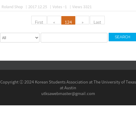
Roland Shop
|
2017.12.25
|
Votes -1
|
Views 3321
First
«
124
»
Last
SEARCH
Copyright ⓒ 2024 Korean Students Association at The University of Texas
at Austin
utksawebmaster@gmail.com