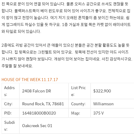
친 쪽으로 문이 있어 연결 되어 있습니다. 물론 오피스 공간으로 쓰셔도 괜찮을 듯
합니다. 블랙퍼스트쪽이 베이 윈도우로 되어 있어 사이즈가 좋구요. 전체적으로 집
이 창이 많고 천정이 높습니다. 여기 저기 오래된 흔적들이 좀 보이긴 하는데요. 쉽
게 업그레이드 하실수 있을 듯 하구요. 1층 거실과 포멀 쪽은 카펫 없이 래미네이트
와 타일로 되어 있습니다.
2층에도 리빙 공간이 있어서 큰 애들이 있으신 분들은 공간 분할 활용도도 높을 듯
합니다. 집 뒷쪽으로는 그린벨트 되어 있구요. 뒷쪽에 전선이 있지만 야드 사이즈
가 나쁘지 않아 괜찮아 보입니다. 개성이 있어 보이는 집이네요. 사진 감상하시구요.
주말들 잘 보내세요.
HOUSE OF THE WEEK 11.17.17
Addrs
List Pric
2408 Falcon DR
$322,900
s:
e:
City:
Round Rock, TX, 78681
County:
Williamson
PID:
164818000B0020
Map:
375 V
Subdi
Oakcreek Sec 01
v: