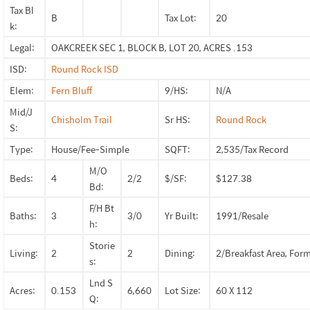
Tax Bl
B
Tax Lot:
20
k:
Legal:
OAKCREEK SEC 1, BLOCK B, LOT 20, ACRES .153
ISD:
Round Rock ISD
Elem:
Fern Bluff
9/HS:
N/A
Mid/J
Chisholm Trail
Sr HS:
Round Rock
S:
Type:
House/Fee-Simple
SQFT:
2,535/Tax Record
M/O
Beds:
4
2/2
$/SF:
$127.38
Bd:
F/H Bt
Baths:
3
3/0
Yr Built:
1991/Resale
h:
Storie
Living:
2
2
Dining:
2/Breakfast Area, For
s:
Lnd S
Acres:
0.153
6,660
Lot Size:
60 X 112
Q: