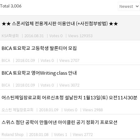
Total 3,006
★★ 스폰서업체 전용게시판 이용안내 (+사진첨부방법) ★★
KSA학생회
|
2016.08.31
|
Votes 0
|
Views 129353
BICA 토요학교 고등학생 발론티어 모집
BICA
|
2018.01.09
|
Votes 0
|
Views 2707
BICA 토요학교 영어Writing class 안내
BICA
|
2018.01.09
|
Votes 0
|
Views 3072
어스틴제일장로교회 어르신초청 설날잔치 1월13일(토) 오전11시30분
오스틴 제일장로교회
|
2018.01.09
|
Votes 0
|
Views 2988
스위스 첨단 공학이 만들어낸 아이클린 공기 정화기 프로모션
Roland Shop
|
2018.01.08
|
Votes 1
|
Views 2772