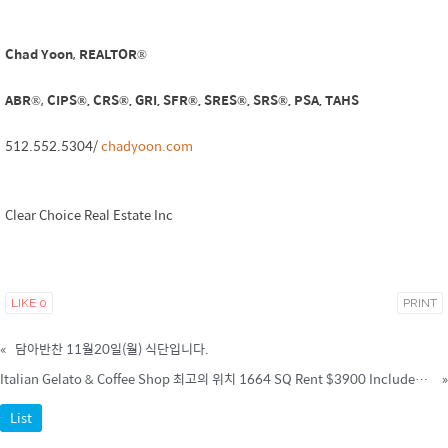
Chad Yoon
,
REALTOR
®
ABR
®,
CIPS®, CRS®, GRI, SFR
®, SRES®, SRS®
,
PSA, TAHS
512.552.5304/
chadyoon.com
Clear Choice Real Estate Inc
LIKE
0
PRINT
«
담아반찬 11월20일(월) 식단입니다.
Italian Gelato & Coffee Shop 최고의 위치 1664 SQ Rent $3900 Included NNN 512-945-7286
»
List