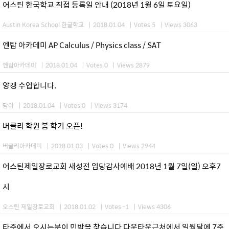
어스틴 한국학교 직접 등록일 안내 (2018년 1월 6일 토요일)
Austin Korea School 한글학교
|
2018.01.04
|
Votes 5
|
Views 3063
엔탑 아카데미 AP Calculus / Physics class / SAT
엔탑아카데미
|
2018.01.04
|
Votes 0
|
Views 2879
양갱 수업합니다.
담아
|
2018.01.04
|
Votes 0
|
Views 3174
버클리 학원 봄 학기 오픈!
버클리아카데미
|
2018.01.03
|
Votes 0
|
Views 2944
어스틴제일장로교회 새성전 입당감사예배 2018년 1월 7일(일) 오후7
시
오스틴 제일장로교회
|
2018.01.02
|
Votes -1
|
Views 4306
타주에서 오시는분이 민박을 찾습니다 다운타운근처에서 일월달에 7주