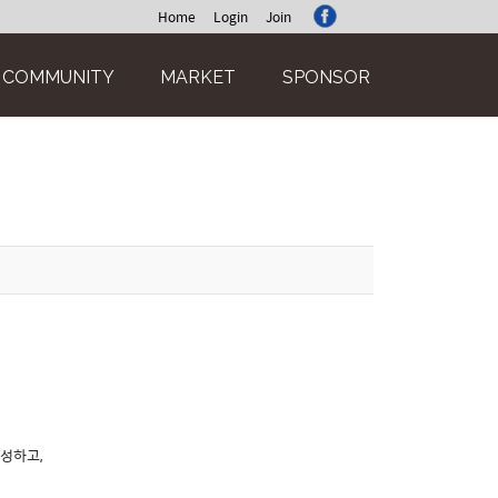
Home
Login
Join
COMMUNITY
MARKET
SPONSOR
작성하고,