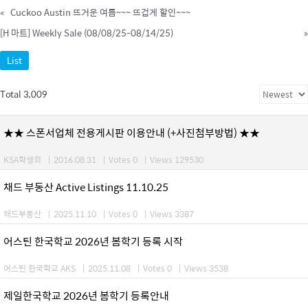
«
Cuckoo Austin 뜨거운 여름~~~ 뜨겁게 할인~~~
[H 마트] Weekly Sale (08/08/25-08/14/25)
»
List
Total 3,009
★★ 스폰서업체 전용게시판 이용안내 (+사진첨부방법) ★★
KSA학생회
|
2016.08.31
|
Votes 0
|
Views 129530
채드 부동산 Active Listings 11.10.25
채드부동산
|
2025.11.10
|
Votes 0
|
Views 3387
어스틴 한국학교 2026년 봄학기 등록 시작
어스틴 한국학교 AKS
|
2025.11.08
|
Votes 0
|
Views 3538
제일한국학교 2026년 봄학기 등록안내