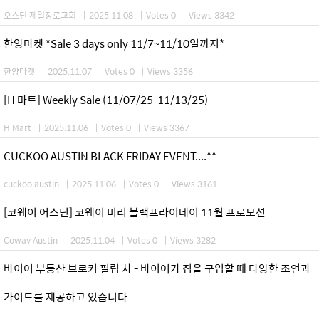
오스틴 제일장로교회
|
2025.11.08
|
Votes 0
|
Views 3342
한양마켓 *Sale 3 days only 11/7~11/10일까지*
한양마켓
|
2025.11.07
|
Votes 0
|
Views 3356
[H 마트] Weekly Sale (11/07/25-11/13/25)
H Mart
|
2025.11.06
|
Votes 0
|
Views 3367
CUCKOO AUSTIN BLACK FRIDAY EVENT....^^
cuckoo austin
|
2025.11.06
|
Votes 0
|
Views 3161
[코웨이 어스틴] 코웨이 미리 블랙프라이데이 11월 프로모션
Coway Austin
|
2025.11.04
|
Votes 0
|
Views 3282
바이어 부동산 브로커 필립 차 - 바이어가 집을 구입할 때 다양한 조언과
가이드를 제공하고 있습니다