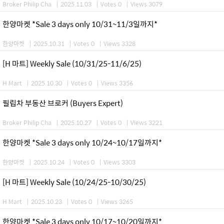
Broker Philip Cha
|
2025.11.03
|
Votes 0
|
Views 3079
한양마켓 *Sale 3 days only 10/31~11/3일까지*
한양마켓
|
2025.10.31
|
Votes 0
|
Views 3328
[H 마트] Weekly Sale (10/31/25-11/6/25)
H Mart
|
2025.10.30
|
Votes 0
|
Views 3356
필립차 부동산 브로커 (Buyers Expert)
Broker Philip Cha
|
2025.10.27
|
Votes 0
|
Views 3221
한양마켓 *Sale 3 days only 10/24~10/17일까지*
한양마켓
|
2025.10.24
|
Votes 0
|
Views 3303
[H 마트] Weekly Sale (10/24/25-10/30/25)
H Mart
|
2025.10.23
|
Votes 0
|
Views 3265
한양마켓 *Sale 3 days only 10/17~10/20일까지*