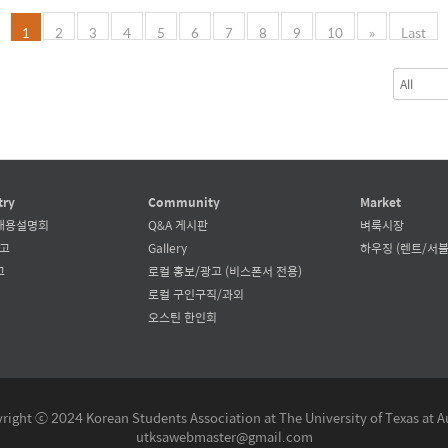
1
2
3
4
5
6
7
8
9
10
»
Last
try
Community
Market
채용설명회
Q&A 게시판
벼룩시장
공고
Gallery
하우징 (렌트/서블
고
로컬 홍보/광고 (비스폰서 전용)
로컬 구인구직/과외
오스틴 한인회
right ⓒ 2024 Korean Students Association at The University of Texas at A
utksawebmaster@gmail.com