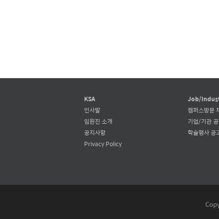
KSA
Job/Indus
인사말
캠퍼스방문 
임원진 소개
기업/기관 
공지사항
학술행사 공
Privacy Policy
Copy