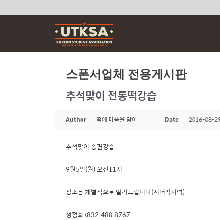
Skip
to
content
스폰서업체 전용게시판
추석맞이 전통떡강습
Author
떡에 마음을 담아
Date
2016-08-29
추석맞이 송편강습..
9월5일(월) 오전11시
장소는 개별적으로 알려드립니다(시더팍지역)
성정희 (832.488.8767