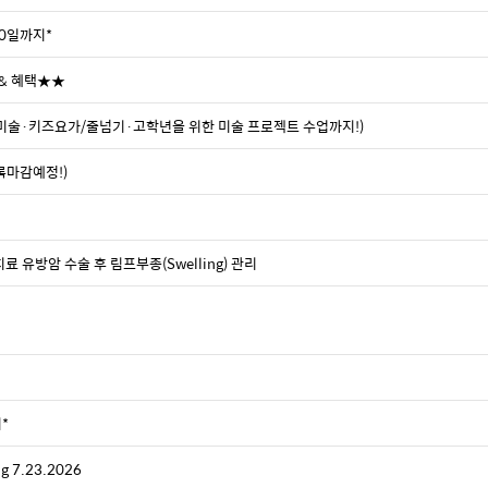
/10일까지*
 & 혜택★★
·미술·키즈요가/줄넘기·고학년을 위한 미술 프로젝트 수업까지!)
록마감예정!)
물리치료 유방암 수술 후 림프부종(Swelling) 관리
지*
 7.23.2026