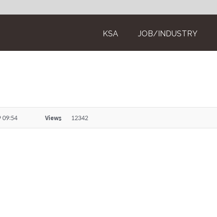
KSA
JOB/INDUSTRY
 09:54
Views
12342