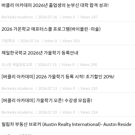
버클리 아카데미 2026년 졸업생의 눈부신 대학 합격 성과!
Berkeley Academy
|
2026.07.16
|
Votes 0
|
Views 247
2026 가온학교 애프터스쿨 프로그램(바이올린·미술)
가온학교
|
2026.07.14
|
Votes 0
|
Views 353
제일한국학교 2026년 가을학기 등록안내
오스틴 제일장로교회
|
2026.07.13
|
Votes 0
|
Views 290
[버클리 아카데미] 2026 가을학기 등록 시작! 조기할인 20%!
Berkeley Academy
|
2026.07.13
|
Votes 0
|
Views 235
[버클리 아카데미] 가을학기 오픈! 수강생 모집중!
Berkeley Academy
|
2026.07.10
|
Votes 0
|
Views 224
필립차 부동산 브로커 (Austin Realty International)- Austin Reside