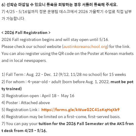
6) 선착순 마감될 수 있으니 등록을 희망하는 경우 서둘러 등록해 주세요.
7) 4/25 - 5/16일까지 정문 운영팀 데스크에서 202
6 가을
학기 수업료 직접 납부
가 가능합니다.
< 202
6
Fall Registration >
2026
Fall registration begins and will stay open until 5/16.
Please check our school website (
austinkoreanschool.org
) for the link.
You can also register using the QR code on the Poster at Korean markets
and in local newspapers.
1) Fall Term : Aug. 22 - Dec. 1
(9/12, 11/28 no school) for 15 weeks
2
2) For whom : 4-year-old - adult (born before Aug. 1, 202
2
,
must be pot
ty trained
)
3) Registration open : April 1
8
- May 16
4) Poster : Attached above
5) Registration Link :
https://forms.gle/kWueG2C41aKqHqXb9
6) Registration may be limited on a first-come, first-served basis.
7) You can pay your
tuition for the 202
6
Fall S
emester at the AKS fron
t desk from 4/25 - 5/16.