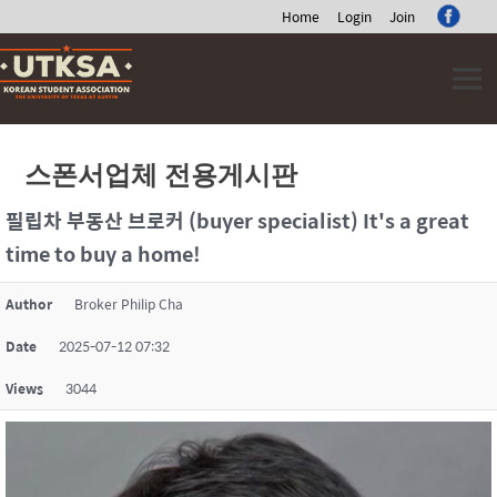
Home
Login
Join
Skip
to
content
스폰서업체 전용게시판
필립차 부동산 브로커 (buyer specialist) It's a great
time to buy a home!
Author
Broker Philip Cha
Date
2025-07-12 07:32
Views
3044