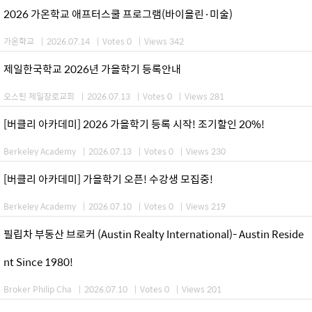
2026 가온학교 애프터스쿨 프로그램(바이올린·미술)
가온학교
|
2026.07.14
|
Votes 0
|
Views 342
제일한국학교 2026년 가을학기 등록안내
오스틴 제일장로교회
|
2026.07.13
|
Votes 0
|
Views 281
[버클리 아카데미] 2026 가을학기 등록 시작! 조기할인 20%!
Berkeley Academy
|
2026.07.13
|
Votes 0
|
Views 230
[버클리 아카데미] 가을학기 오픈! 수강생 모집중!
Berkeley Academy
|
2026.07.10
|
Votes 0
|
Views 219
필립차 부동산 브로커 (Austin Realty International)- Austin Reside
nt Since 1980!
Broker Philip Cha
|
2026.07.10
|
Votes 0
|
Views 201