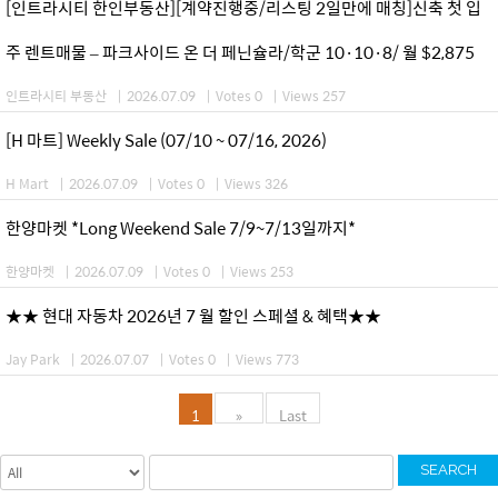
[인트라시티 한인부동산][계약진행중/리스팅 2일만에 매칭]신축 첫 입
주 렌트매물 – 파크사이드 온 더 페닌슐라/학군 10·10·8/ 월 $2,875
인트라시티 부동산
|
2026.07.09
|
Votes 0
|
Views 257
[H 마트] Weekly Sale (07/10 ~ 07/16, 2026)
H Mart
|
2026.07.09
|
Votes 0
|
Views 326
한양마켓 *Long Weekend Sale 7/9~7/13일까지*
한양마켓
|
2026.07.09
|
Votes 0
|
Views 253
★★ 현대 자동차 2026년 7 월 할인 스페셜 & 혜택★★
Jay Park
|
2026.07.07
|
Votes 0
|
Views 773
1
»
Last
SEARCH