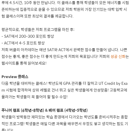
루에 4.5시간, 10주 동안 만납니다. 이 클래스를 통해 학생들이 모든 에너지를 시험
준비하는데 집중적으로 쏟을 수 있으므로 저희 학원의 가장 인기있는 대학 입학 시
험 클래스이며 또한 최상의 결과를 제공합니다.
평균적으로, 학생들은 저희 프로그램을 마친 후:
- SAT에서 200-300 포인트 향상
- ACT에서 4-5 포인트 향상
저희 버클리 아카데미는 매년 SAT와 ACT에서 완벽한 점수를 만들어 냅니다. 나쁜
점수는 좋게, 좋은 점수는 더 좋게 만드는게 저희의 목표입니다! 저희의
성공 신화
는
웹사이트를 통해 읽어보세요!
Preview 클래스
다음 학년을 대비하는 클래스! 학년도에 GPA 관리를 더 잘하고 UT Credit by Exa
m 시험에 합격하여 상위 레벨로 건너 뛰고 싶은 학생들에게 안성맞춤! 고등학교에
올라가는 학생들이 꼭 들어야 할 필수 수업!
주니어 캠프 (6학년-8학년) & 베어 캠프 (4학년-5학년)
학생들이 방학동안 재미있는 학습 환경에서 다가오는 학년도를 준비시켜주는 종합
적인 프로그램! 학생들은 매일 다른 과목을 배우면서 우정도 쌓고 생각하는 힘도 기
릅니다!