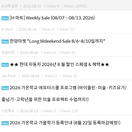
KSA학생회
|
2016.08.31
|
Votes 0
|
Views 129501
[H 마트] Weekly Sale (08/07 ~ 08/13, 2026)
New
H Mart
|
2026.08.06
|
Votes 0
|
Views 53
한양마켓 *Long Wdeekend Sale 8/6~8/10일까지*
New
한양마켓
|
2026.08.06
|
Votes 0
|
Views 41
★★ 현대 자동차 2026년 8 월 할인 스페셜 & 혜택★★
New
Jay Park
|
2026.08.06
|
Votes 0
|
Views 52
2026 가온학교 애프터스쿨 프로그램 (바이올린·미술·키즈요가/
New
줄넘기·고학년을 위한 미술 프로젝트 수업까지!)
가온학교
|
2026.08.03
|
Votes 0
|
Views 110
2026 가온학교 가을학기 등록안내 (8월 22일 등록마감예정!)
New