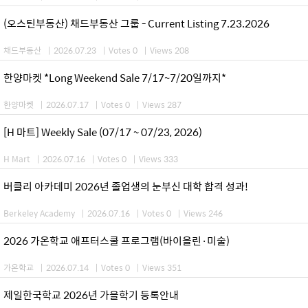
(오스틴부동산) 채드부동산 그룹 - Current Listing 7.23.2026
채드부동산
|
2026.07.23
|
Votes 0
|
Views 208
한양마켓 *Long Weekend Sale 7/17~7/20일까지*
한양마켓
|
2026.07.17
|
Votes 0
|
Views 287
[H 마트] Weekly Sale (07/17 ~ 07/23, 2026)
H Mart
|
2026.07.16
|
Votes 0
|
Views 333
버클리 아카데미 2026년 졸업생의 눈부신 대학 합격 성과!
Berkeley Academy
|
2026.07.16
|
Votes 0
|
Views 246
2026 가온학교 애프터스쿨 프로그램(바이올린·미술)
가온학교
|
2026.07.14
|
Votes 0
|
Views 351
제일한국학교 2026년 가을학기 등록안내