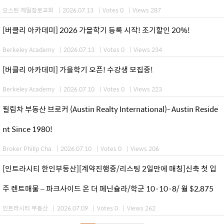
오스틴 제일장로교회
|
2026.07.13
|
Votes 0
|
Views 287
[버클리 아카데미] 2026 가을학기 등록 시작! 조기할인 20%!
Berkeley Academy
|
2026.07.13
|
Votes 0
|
Views 234
[버클리 아카데미] 가을학기 오픈! 수강생 모집중!
Berkeley Academy
|
2026.07.10
|
Votes 0
|
Views 223
필립차 부동산 브로커 (Austin Realty International)- Austin Reside
nt Since 1980!
Broker Philip Cha
|
2026.07.10
|
Votes 0
|
Views 206
[인트라시티 한인부동산][계약진행중/리스팅 2일만에 매칭]신축 첫 입
주 렌트매물 – 파크사이드 온 더 페닌슐라/학군 10·10·8/ 월 $2,875
인트라시티 부동산
|
2026.07.09
|
Votes 0
|
Views 262