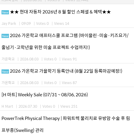
★★ 현대 자동차 2026년 8 월 할인 스페셜 & 혜택★★
New
Jay Park
|
09:09
|
Votes 0
|
Views 14
2026 가온학교 애프터스쿨 프로그램 (바이올린·미술·키즈요가/
New
줄넘기·고학년을 위한 미술 프로젝트 수업까지!)
가온학교
|
2026.08.03
|
Votes 0
|
Views 91
2026 가온학교 가을학기 등록안내 (8월 22일 등록마감예정!)
New
가온학교
|
2026.08.03
|
Votes 0
|
Views 87
[H 마트] Weekly Sale (07/31 ~ 08/06, 2026)
H Mart
|
2026.07.30
|
Votes 0
|
Views 251
PowerTrek Physical Therapy | 파워트렉 물리치료 유방암 수술 후 림
프부종(Swelling) 관리