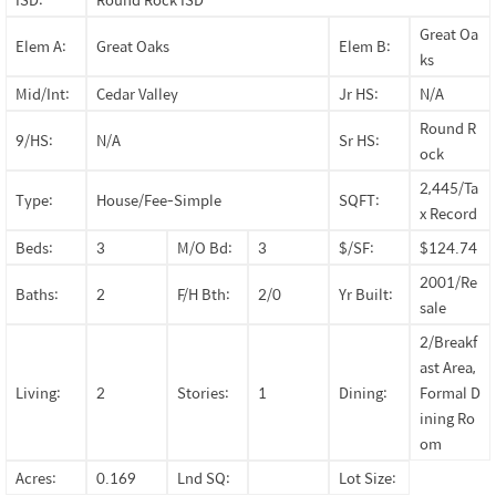
Great Oa
Elem A:
Great Oaks
Elem B:
ks
Mid/Int:
Cedar Valley
Jr HS:
N/A
Round R
9/HS:
N/A
Sr HS:
ock
2,445/Ta
Type:
House/Fee-Simple
SQFT:
x Record
Beds:
3
M/O Bd:
3
$/SF:
$124.74
2001/Re
Baths:
2
F/H Bth:
2/0
Yr Built:
sale
2/Breakf
ast Area,
Living:
2
Stories:
1
Dining:
Formal D
ining Ro
om
Acres:
0.169
Lnd SQ:
Lot Size: