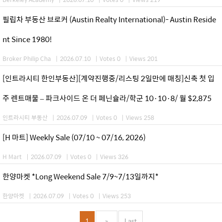
필립차 부동산 브로커 (Austin Realty International)- Austin Reside
nt Since 1980!
Broker Philip Cha
|
2026.07.10
|
Votes 0
|
Views 201
[인트라시티 한인부동산][계약진행중/리스팅 2일만에 매칭]신축 첫 입
주 렌트매물 – 파크사이드 온 더 페닌슐라/학군 10·10·8/ 월 $2,875
인트라시티 부동산
|
2026.07.09
|
Votes 0
|
Views 258
[H 마트] Weekly Sale (07/10 ~ 07/16, 2026)
H Mart
|
2026.07.09
|
Votes 0
|
Views 326
한양마켓 *Long Weekend Sale 7/9~7/13일까지*
한양마켓
|
2026.07.09
|
Votes 0
|
Views 253
1
»
Last