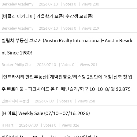
Berkeley Academy
|
2026.07.13
|
Votes 0
|
Views 230
[버클리 아카데미] 가을학기 오픈! 수강생 모집중!
Berkeley Academy
|
2026.07.10
|
Votes 0
|
Views 219
필립차 부동산 브로커 (Austin Realty International)- Austin Reside
nt Since 1980!
Broker Philip Cha
|
2026.07.10
|
Votes 0
|
Views 201
[인트라시티 한인부동산][계약진행중/리스팅 2일만에 매칭]신축 첫 입
주 렌트매물 – 파크사이드 온 더 페닌슐라/학군 10·10·8/ 월 $2,875
인트라시티 부동산
|
2026.07.09
|
Votes 0
|
Views 258
[H 마트] Weekly Sale (07/10 ~ 07/16, 2026)
H Mart
|
2026.07.09
|
Votes 0
|
Views 326