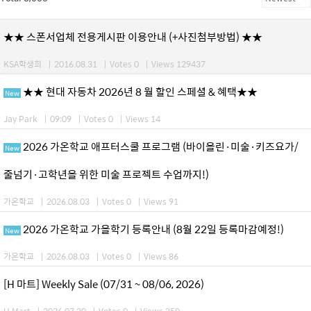
★★ 스폰서업체 전용게시판 이용안내 (+사진첨부방법) ★★
KSA학생회
|
2016.08.31
|
Votes 0
|
Views 129437
★★ 현대 자동차 2026년 8 월 할인 스페셜 & 혜택★★
New
Jay Park
|
09:09
|
Votes 0
|
Views 14
2026 가온학교 애프터스쿨 프로그램 (바이올린·미술·키즈요가/
New
줄넘기·고학년을 위한 미술 프로젝트 수업까지!)
가온학교
|
2026.08.03
|
Votes 0
|
Views 91
2026 가온학교 가을학기 등록안내 (8월 22일 등록마감예정!)
New
가온학교
|
2026.08.03
|
Votes 0
|
Views 86
[H 마트] Weekly Sale (07/31 ~ 08/06, 2026)
H Mart
|
2026.07.30
|
Votes 0
|
Views 250